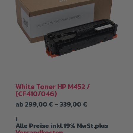
White Toner HP M452 /
(CF410/046)
ne:
Preisspanne:
ab
299,00
€
–
339,00
€
299,00 €
bis
i
339,00 €
Alle Preise inkl.19% MwSt.plus
Versandkosten