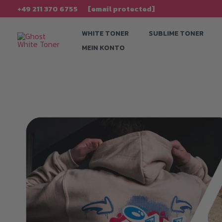
Zum
+49 211 370 6755
[email protected]
Inhalt
WHITE TONER
SUBLIME TONER
springen
MEIN KONTO