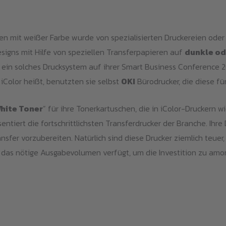
en mit weißer Farbe wurde von spezialisierten Druckereien oder 
esigns mit Hilfe von speziellen Transferpapieren auf
dunkle ode
e ein solches Drucksystem auf ihrer Smart Business Conference 2
 iColor heißt, benutzten sie selbst
OKI
Bürodrucker, die diese f
hite Toner
” für ihre Tonerkartuschen, die in iColor-Druckern 
entiert die fortschrittlichsten Transferdrucker der Branche. Ihre 
ansfer vorzubereiten. Natürlich sind diese Drucker ziemlich teu
das nötige Ausgabevolumen verfügt, um die Investition zu amort