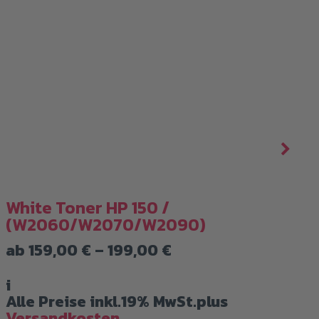
White Toner HP 150 /
Whi
(W2060/W2070/W2090)
ab
Preisspanne:
ab
159,00
€
–
199,00
€
159,00 €
i
bis
All
i
199,00 €
Ver
Alle Preise inkl.19% MwSt.plus
Versandkosten