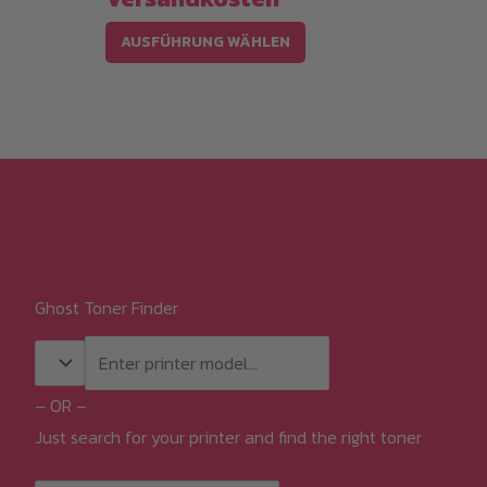
Dieses
AUSFÜHRUNG WÄHLEN
Produkt
weist
mehrere
Varianten
auf.
Die
Optionen
können
Ghost Toner Finder
auf
der
Produktseite
gewählt
– OR –
werden
Just search for your printer and find the right toner