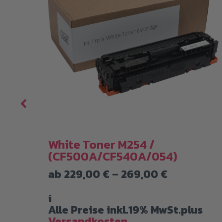
4 /
White Toner M254 /
(CF500A/CF540A/054)
Preisspan
ab
229,00
€
–
269,00
€
229,00 €
bis
i
269,00 €
s
Alle Preise inkl.19% MwSt.plus
Versandkosten