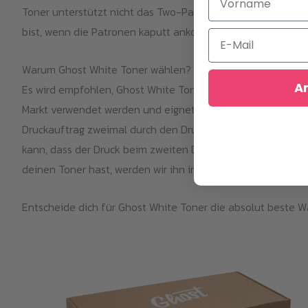
Toner unterstützt nicht das Two-Pass Verfahren für Farb-
bist, wenn die Patronen kaputt ankommen, aber es gibt ke
Email
Warum Ghost White Toner wählen?
A
Es wird empfohlen, Ghost White Toner sowohl im Weißdruck
Markt verwendet werden und eignet sich hervorragend für w
Druckauftrag zweimal durch den Drucker laufen lassen mus
kann, dass der Druck beim zweiten Druckdurchgang falsch a
deinen Toner hast, werden wir ihn innerhalb von drei Jahre
Entscheide dich für Ghost White Toner die absolut beste W