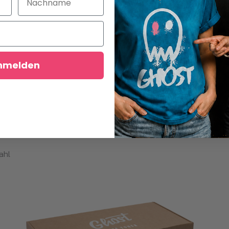
 plus Weißdruck. Absolute White Toner kommt nur mit einer beg
ine Garantie oder Unterstützung während der Lebensdauer des P
nmelden
 als auch im
Weiß- und Vollfarbdruck
zu verwenden. Ghost W
eiße und vollfarbige Transfers auf dunkle und helle Textilien 
st, um bestimmte Designs zu erhalten. Deshalb bietet Ghost u
usgerichtet wird. Ghost White Toner hat eine absolut kugelsich
n nach dem Kauf ersetzen/reparieren oder austauschen, falls no
ahl