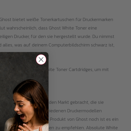
 Ghost bietet weiße Tonerkartuschen für Druckermarken
ut wahrscheinlich, dass Ghost White Toner eine
iligen Drucker, für den sie hergestellt wurde. Du nimmst
 alles, was auf deinem Computerbildschirm schwarz ist,
t und empfiehlt die White Toner Cartdridges, um mit
en
für Laserdrucker auf den Markt gebracht, die sie
efüllt sind und in verschiedenen Druckermodellen
 Toner
. Es ist weder ein Produkt von Ghost noch ist es ein
Verwendung mit Farbpatronen zu empfehlen. Absolute White