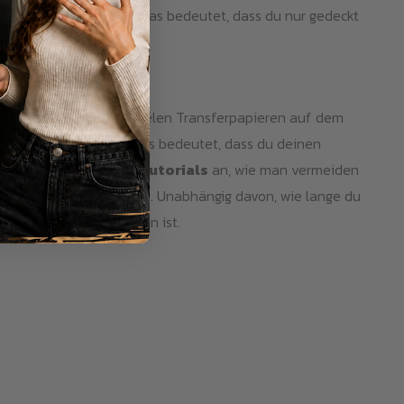
renzten DOA-Garantie, was bedeutet, dass du nur gedeckt
rodukts.
hite Toner kann mit vielen Transferpapieren auf dem
und andere Substrate. Das bedeutet, dass du deinen
mfangreiche
YouTube
-Tutorials
an, wie man vermeiden
ere
3-Jahres-Garantie
. Unabhängig davon, wie lange du
ch Toner darin enthalten ist.