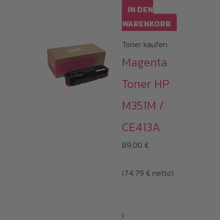
IN DEN
WARENKORB
Toner kaufen
Magenta
Toner HP
M351M /
CE413A
89,00
€
(
74,79
€
netto)
i