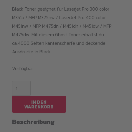
Black Toner geeignet für Laserjet Pro 300 color
M351a / MFP M375nw / LaserJet Pro 400 color
M451nw / MFP M475dn / M451dn / M451dw / MFP
M475dw. Mit diesem Ghost Toner erhältst du
ca.4000 Seiten kantenscharfe und deckende
Ausdrucke in Black.
Verfügbar
Black
Toner
HP
IN DEN
WARENKORB
M351BK
/
Beschreibung
CE410X