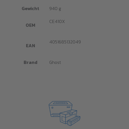
Gewicht
940 g
CE410X
OEM
4051685132049
EAN
Brand
Ghost