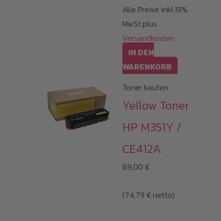
Alle Preise inkl.19%
MwSt.plus
Versandkosten
IN DEN
WARENKORB
Toner kaufen
Yellow Toner
HP M351Y /
CE412A
89,00
€
(
74,79
€
netto)