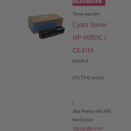
WARENKORB
Toner kaufen
Cyan Toner
HP M351C /
CE411A
89,00
€
(
74,79
€
netto)
i
Alle Preise inkl.19%
MwSt.plus
Versandkosten