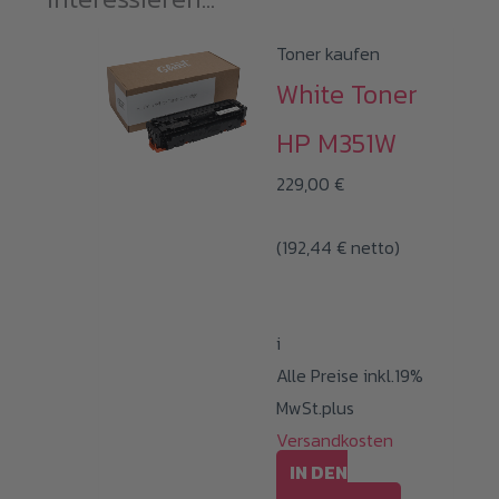
Toner kaufen
White Toner
HP M351W
229,00
€
(
192,44
€
netto)
i
Alle Preise inkl.19%
MwSt.plus
Versandkosten
IN DEN