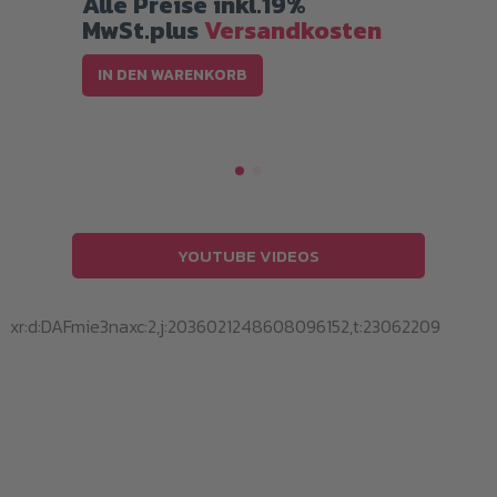
Alle Preise inkl.19%
A
MwSt.plus
Versandkosten
M
IN DEN WARENKORB
YOUTUBE VIDEOS
xr:d:DAFmie3naxc:2,j:2036021248608096152,t:23062209