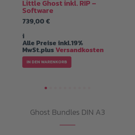
Little Ghost inkl. RIP –
G
Software
3
reisspanne:
739,00
€
.179,00 €
i
is
A
i
.209,00 €
M
Alle Preise inkl.19%
MwSt.plus
Versandkosten
IN DEN WARENKORB
Ghost Bundles DIN A3