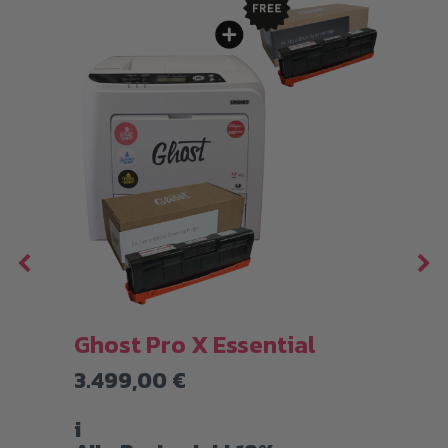
Ghost Pro X Essential
G
3.499,00
€
4
i
i