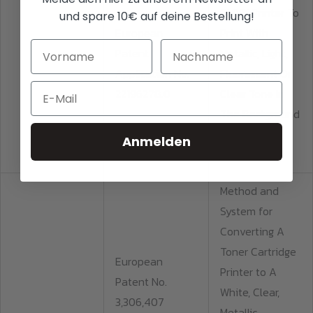
CMYK Printer To
und spare 10€ auf deine Bestellung!
European
Print With
Patent
Metallic, Light,
Application No.
Fluorescent Or
Email
22196278.0
Clear Tone In
The Background
Or In The
Anmelden
Foreground
Method and
System for
Converting A
Toner Cartridge
European
Printer to A
Patent No.
White, Clear,
3,306,407
Metallic,