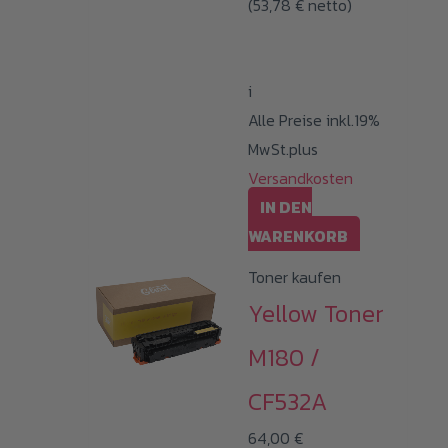
(
53,78
€
netto)
i
Alle Preise inkl.19%
MwSt.plus
Versandkosten
IN DEN
WARENKORB
Toner kaufen
Yellow Toner
M180 /
CF532A
64,00
€