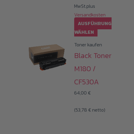
MwSt.plus
Versandkosten
AUSFÜHRUNG
Dieses
WÄHLEN
Produkt
Toner kaufen
weist
Black Toner
mehrere
Varianten
M180 /
auf.
CF530A
Die
Optionen
64,00
€
können
(
53,78
€
netto)
auf
der
Produktseite