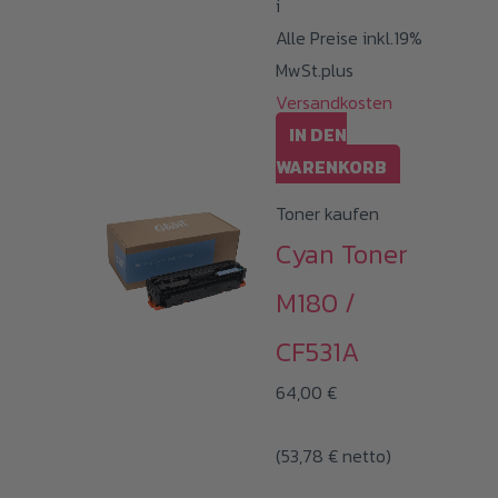
i
gewählt
Alle Preise inkl.19%
werden
MwSt.plus
Versandkosten
IN DEN
WARENKORB
Toner kaufen
Cyan Toner
M180 /
CF531A
64,00
€
(
53,78
€
netto)