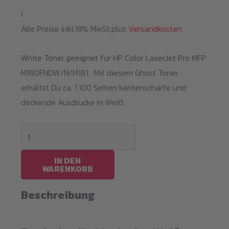
i
Alle Preise inkl.19% MwSt.plus
Versandkosten
White Toner geeignet für HP Color LaserJet Pro MFP
M180FNDW/N/M181 . Mit diesem Ghost Toner
erhältst Du ca. 1.100 Seiten kantenscharfe und
deckende Ausdrucke in Weiß.
White
Toner
M180
IN DEN
WARENKORB
/
CF530A
Beschreibung
Menge