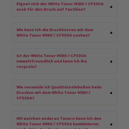
Eignet sich der White Toner M180 / CF530A
auch für den Druck auf Textilien?
Wie kann ich die Druckkosten mit dem
White Toner M180 / CF530A senken?
Ist der White Toner M180 / CF530A
umweltfreundlich und kann ich ihn
recyceln?
Wie vermeide ich Qualitätseinbußen beim
Drucken mit dem White Toner M180 /
CF530A?
Mit welchen anderen Tonern kann ich den
White Toner M180 / CF530A kombinieren,