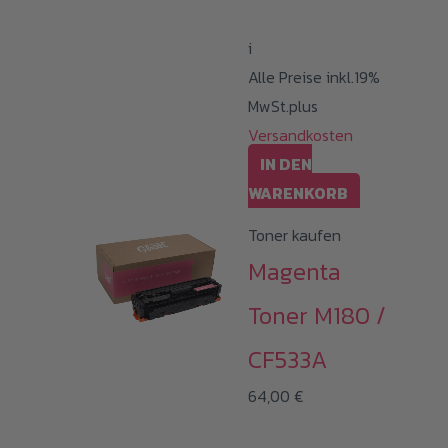
i
Alle Preise inkl.19%
MwSt.plus
Versandkosten
IN DEN
WARENKORB
Toner kaufen
Magenta
Toner M180 /
CF533A
64,00
€