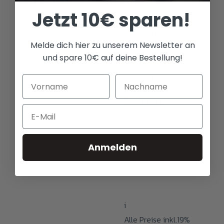
Jetzt 10€ sparen!
Software
Absolute
Melde dich hier zu unserem Newsletter an
White RIP –
und spare 10€ auf deine Bestellung!
Ghost
Edition
Email
ab
59,00
€
–
Preisspanne:
295,00
€
Anmelden
59,00 €
(
49,58
€
netto)
bis
295,00 €
i
Alle Preise inkl.19%