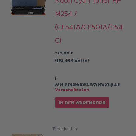
Neon Cyan Toner HP
M254 /
(CF541A/CF501A/054
C)
229,00
€
(
192,44
€
netto)
i
Alle Preise inkl.19% MwSt.plus
Versandkosten
IN DEN WARENKORB
Toner kaufen