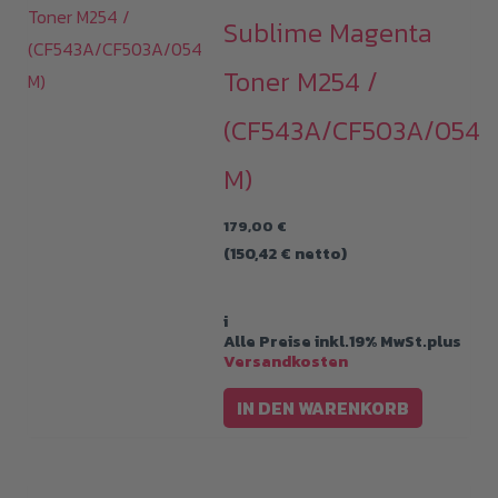
Sublime Magenta
Toner M254 /
(CF543A/CF503A/054
M)
179,00
€
(
150,42
€
netto)
i
Alle Preise inkl.19% MwSt.plus
Versandkosten
IN DEN WARENKORB