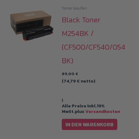
mehrere
Toner kaufen
Varianten
Black Toner
auf.
Die
M254BK /
Optionen
(CF500/CF540/054
können
auf
BK)
der
89,00
€
Produktseit
(
74,79
€
netto)
gewählt
werden
i
Alle Preise inkl.19%
MwSt.plus
Versandkosten
IN DEN WARENKORB