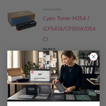
Toner kaufen
Cyan Toner M254 /
(CF541A/CF501A/054
C)
89,00
€
(
74,79
€
netto)
i
Alle Preise inkl.19% MwSt.plus
Versandkosten
IN DEN WARENKORB