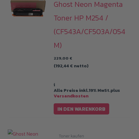
Ghost Neon Magenta
Toner HP M254 /
(CF543A/CF503A/054
M)
229,00
€
(
192,44
€
netto)
i
Alle Preise inkl.19% MwSt.plus
Versandkosten
IN DEN WARENKORB
Toner kaufen