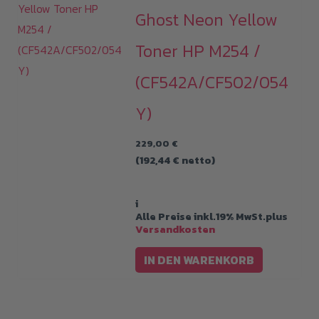
Ghost Neon Yellow
Toner HP M254 /
(CF542A/CF502/054
Y)
229,00
€
(
192,44
€
netto)
i
Alle Preise inkl.19% MwSt.plus
Versandkosten
IN DEN WARENKORB