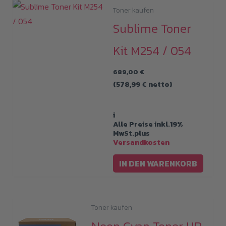
Toner kaufen
Sublime Toner
Kit M254 / 054
689,00
€
(
578,99
€
netto)
i
Alle Preise inkl.19%
MwSt.plus
Versandkosten
IN DEN WARENKORB
Toner kaufen