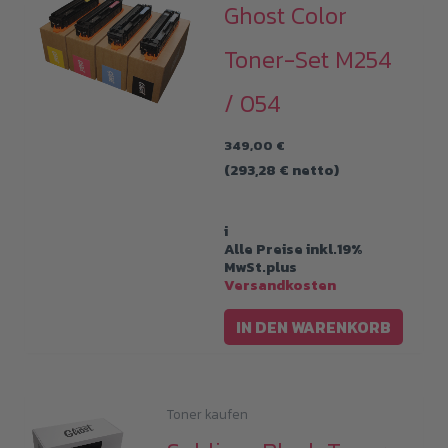
Ghost Color
Toner-Set M254
/ 054
349,00
€
(
293,28
€
netto)
i
Alle Preise inkl.19%
MwSt.plus
Versandkosten
IN DEN WARENKORB
Toner kaufen