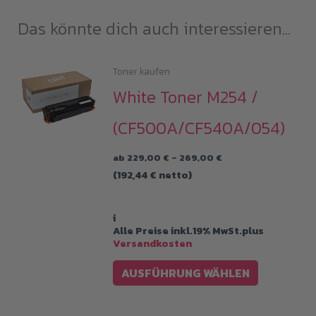
Das könnte dich auch interessieren...
Toner kaufen
White Toner M254 /
(CF500A/CF540A/054)
Preisspanne:
ab
229,00
€
–
269,00
€
229,00 €
(
192,44
€
netto)
bis
269,00 €
i
Alle Preise inkl.19% MwSt.plus
Versandkosten
Dieses
AUSFÜHRUNG WÄHLEN
Produkt
weist