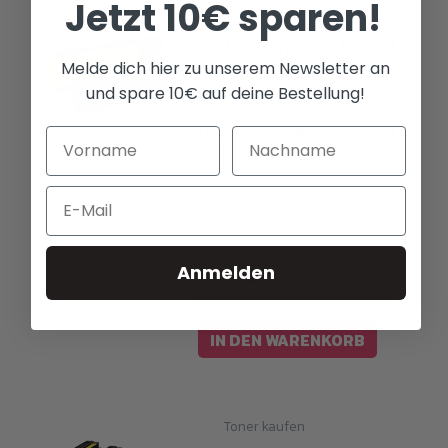
Jetzt 10€ sparen!
Toner kaufen
Yellow Toner M254
Melde dich hier zu unserem Newsletter an
/
und spare 10€ auf deine Bestellung!
(CF542/CF502/054)
89,00
€
Email
(
74,79
€
netto)
i
Anmelden
Alle Preise inkl.19%
MwSt.plus
Versandkosten
IN DEN WARENKORB
Toner kaufen