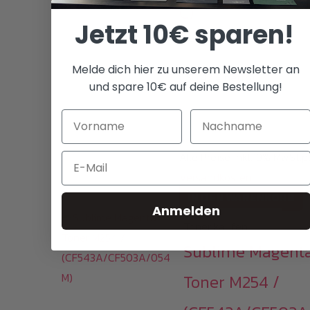
C)
Jetzt 10€ sparen!
179,00
€
Melde dich hier zu unserem Newsletter an
(
150,42
€
netto)
und spare 10€ auf deine Bestellung!
i
Alle Preise inkl.19% MwSt.p
Email
Versandkosten
IN DEN WARENKORB
Anmelden
Toner kaufen
Sublime Magent
Toner M254 /