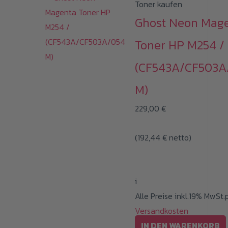
Toner kaufen
Ghost Neon Mag
Toner HP M254 /
(CF543A/CF503A
M)
229,00
€
(
192,44
€
netto)
i
Alle Preise inkl.19% MwSt.
Versandkosten
IN DEN WARENKORB