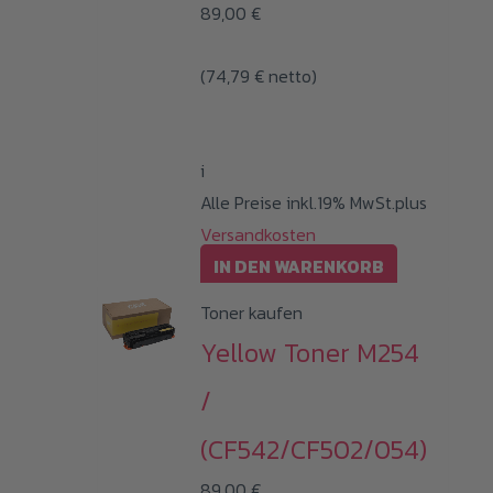
89,00
€
(
74,79
€
netto)
i
Alle Preise inkl.19% MwSt.plus
Versandkosten
IN DEN WARENKORB
Toner kaufen
Yellow Toner M254
/
(CF542/CF502/054)
89,00
€