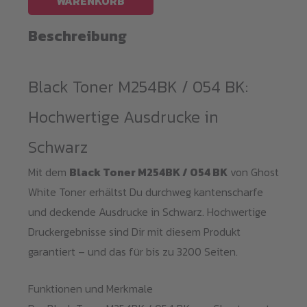
WARENKORB
/
(CF500/CF540/054
Beschreibung
BK)
Menge
Black Toner M254BK / 054 BK:
Hochwertige Ausdrucke in
Schwarz
Mit dem
Black Toner M254BK / 054 BK
von Ghost
White Toner erhältst Du durchweg kantenscharfe
und deckende Ausdrucke in Schwarz. Hochwertige
Druckergebnisse sind Dir mit diesem Produkt
garantiert – und das für bis zu 3200 Seiten.
Funktionen und Merkmale