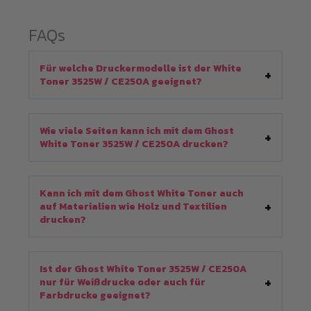
FAQs
Für welche Druckermodelle ist der White
Toner 3525W / CE250A geeignet?
Wie viele Seiten kann ich mit dem Ghost
White Toner 3525W / CE250A drucken?
Kann ich mit dem Ghost White Toner auch
auf Materialien wie Holz und Textilien
drucken?
Ist der Ghost White Toner 3525W / CE250A
nur für Weißdrucke oder auch für
Farbdrucke geeignet?