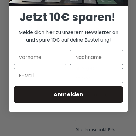
Software
Jetzt 10€ sparen!
Absolute
White RIP –
Melde dich hier zu unserem Newsletter an
und spare 10€ auf deine Bestellung!
Ghost
Edition
ab
59,00
€
–
Email
Preisspanne:
295,00
€
59,00 €
Anmelden
(
49,58
€
netto)
bis
295,00 €
i
Alle Preise inkl.19%