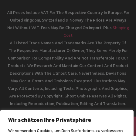
All Prices Include VAT For The Respective Country In Europe. For
United Kingdom, Switzerland & Norway The Prices Are Always
Net Without VAT. Fees May Be Charged On Import. Plus
Shipping
Cost
All Listed Trade Names And Trademarks Are The Property Of
The Respective Manufacturer Or Owner, They Serve Merely For
Comparison For Compatibility And Are Not Transferable To Our
Products. We Research And Maintain Our Content And Product
Descriptions With The Utmost Care. Nevertheless, Deviations
May Occur. Errors And Omissions Excepted. Illustrations May
Vary. All Contents, Including Texts, Photographs And Graphics,
Are Protected By Copyright. Ghost GmbH Reserves All Rights,
Including Reproduction, Publication, Editing And Translation.
Wir schätzen Ihre Privatsphäre
[email protected]
Wir verwenden Cookies, um Dein Surferlebnis zu verbessern,
Impressum