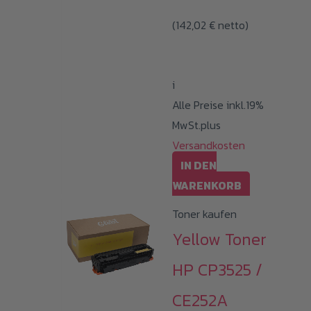
(
142,02
€
netto)
i
Alle Preise inkl.19%
MwSt.plus
Versandkosten
IN DEN
WARENKORB
Toner kaufen
Yellow Toner
HP CP3525 /
CE252A