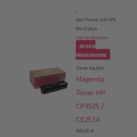
i
Alle Preise inkl.19%
MwSt.plus
Versandkosten
IN DEN
WARENKORB
Toner kaufen
Magenta
Toner HP
CP3525 /
CE253A
169,00
€