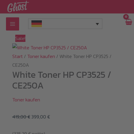
Zum
Inhalt
springen
Sale!
Start
/
Toner kaufen
/ White Toner HP CP3525 /
CE250A
White Toner HP CP3525 /
CE250A
Toner kaufen
Ursprünglicher
Aktueller
419,00
€
399,00
€
Preis
Preis
(
335,29
€
netto)
war:
ist: