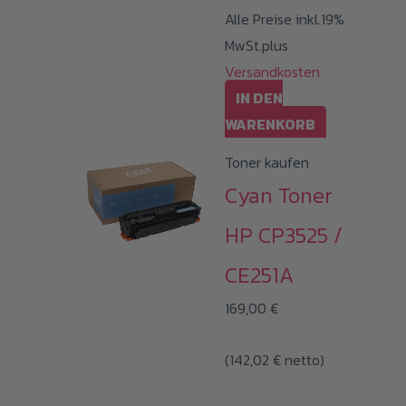
Alle Preise inkl.19%
werden
MwSt.plus
Versandkosten
IN DEN
WARENKORB
Toner kaufen
Cyan Toner
HP CP3525 /
CE251A
169,00
€
(
142,02
€
netto)