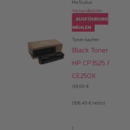
MwSt.plus
Versandkosten
AUSFÜHRUNG
Dieses
WÄHLEN
Produkt
Toner kaufen
weist
Black Toner
mehrere
Varianten
HP CP3525 /
auf.
CE250X
Die
Optionen
129,00
€
können
(
108,40
€
netto)
auf
der
Produktseite
i
gewählt