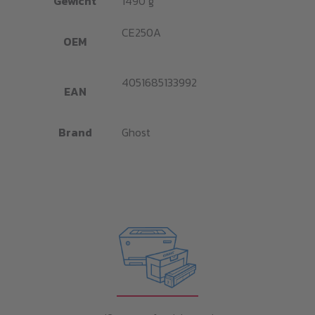
Gewicht
1490 g
CE250A
OEM
4051685133992
EAN
Brand
Ghost