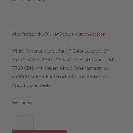
419,00 €
399,00 €.
i
Alle Preise inkl.19% MwSt.plus
Versandkosten
White Toner geeignet für HP Color LaserJet CP
3520/3523/3525/3527/3529/ CM 3530, Canon LBP
7750 CDN . Mit diesem Ghost Toner erhältst du
ca.5000 Seiten. Kantenscharfe und deckende
Ausdrucke in weiß.
Verfügbar
White
Toner