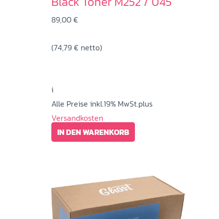
Black Toner M252 / 045
89,00
€
(
74,79
€
netto)
i
Alle Preise inkl.19% MwSt.plus
Versandkosten
IN DEN WARENKORB