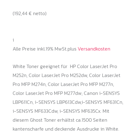
(
192,44
€
netto)
i
Alle Preise inkl.19% MwSt.plus
Versandkosten
White Toner geeignet für HP Color LaserJet Pro
M252n, Color LaserJet Pro M252dw, Color LaserJet
Pro MFP M274n, Color LaserJet Pro MFP M277n,
Color LaserJet Pro MFP M277dw; Canon i-SENSYS
LBP611Cn, i-SENSYS LBP613Cdw,i-SENSYS MF631Cn,
i-SENSYS MF633Cdw, i-SENSYS MF635Cx. Mit
diesem Ghost Toner erhältst ca.1500 Seiten
kantenscharfe und deckende Ausdrucke in White.