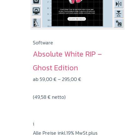
Software
Absolute White RIP –
Ghost Edition
Preisspanne:
ab
59,00
€
–
295,00
€
59,00 €
(
49,58
€
netto)
bis
295,00 €
i
Alle Preise inkl.19% MwSt.plus