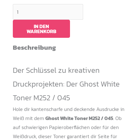
White
Toner
HPM252
IN DEN
WARENKORB
/
(CF400/045)
Beschreibung
Menge
Der Schlüssel zu kreativen
Druckprojekten: Der Ghost White
Toner M252 / 045
Hole dir kantenscharfe und deckende Ausdrucke in
Weiß mit dem
Ghost White Toner M252 / 045
. Ob
auf schwierigen Papieroberflächen oder für den
Weißdruck, dieser Toner garantiert dir Seite für