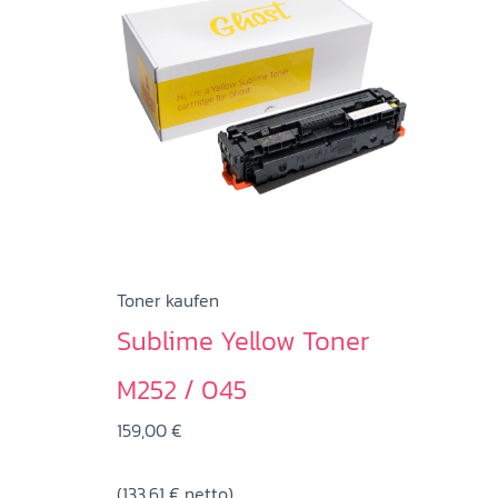
Toner kaufen
Sublime Yellow Toner
M252 / 045
159,00
€
(
133,61
€
netto)