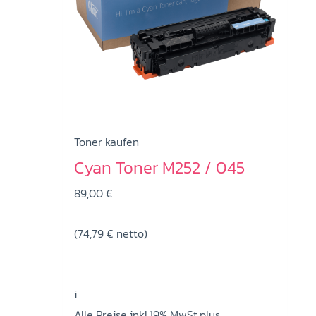
Toner kaufen
Cyan Toner M252 / 045
89,00
€
(
74,79
€
netto)
i
Alle Preise inkl.19% MwSt.plus