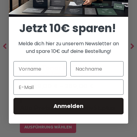
Jetzt 10€ sparen!
Melde dich hier zu unserem Newsletter an
und spare 10€ auf deine Bestellung!
White Toner M254 /
(CF500A/CF540A/054)
Email
Preisspanne:
ab
229,00
€
–
269,00
€
229,00 €
bis
i
269,00 €
Anmelden
Alle Preise inkl.19% MwSt.plus
Versandkosten
Dieses
AUSFÜHRUNG WÄHLEN
Produkt