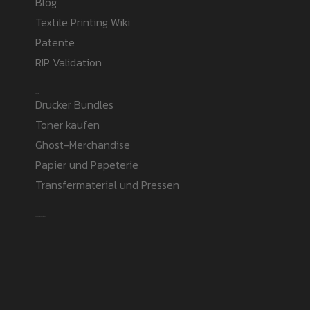
Blog
Textile Printing Wiki
Patente
RIP Validation
Products
Drucker Bundles
Toner kaufen
Ghost-Merchandise
Papier und Papeterie
Transfermaterial und Pressen
Safe payment methods