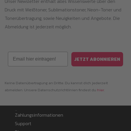
Unser Newsletter enthält alles Wissenswerte über den
Druck mit Weißtoner, Sublimationstoner, Neon-Toner und
Tonerübertragung, sowie Neuigkeiten und Angebote. Die
Abmeldung ist jederzeit möglich.
Email
JETZT ABONNIEREN
Keine Datenübertragung an Dritte. Du kannst dich jederzeit
abmelden. Unsere Datenschutzrichtlinien findest du
hier
.
Information
Zahlungsinformationen
Support