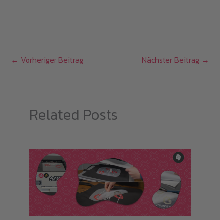
weist
mehrere
Varianten
auf.
←
Vorheriger Beitrag
Nächster Beitrag
→
Die
Optionen
können
auf
Related Posts
der
Produktseite
gewählt
werden