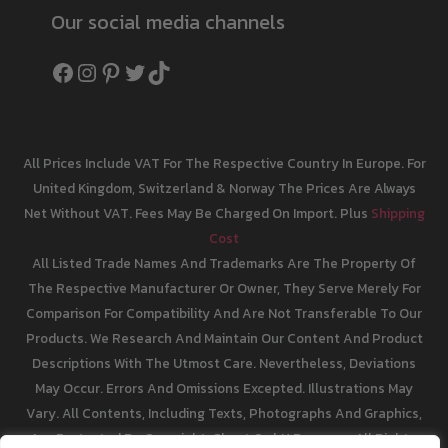
Our social media channels
Facebook
Instagram
Pinterest
Twitter
TikTok
All Prices Include VAT For The Respective Country In Europe. For
United Kingdom, Switzerland & Norway The Prices Are Always
Net Without VAT. Fees May Be Charged On Import. Plus
Shipping
Cost
All Listed Trade Names And Trademarks Are The Property Of
The Respective Manufacturer Or Owner, They Serve Merely For
Comparison For Compatibility And Are Not Transferable To Our
Products. We Research And Maintain Our Content And Product
Descriptions With The Utmost Care. Nevertheless, Deviations
May Occur. Errors And Omissions Excepted. Illustrations May
Vary. All Contents, Including Texts, Photographs And Graphics,
Are Protected By Copyright. Ghost GmbH Reserves All Rights,