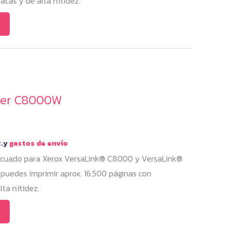
cas y de alta nítidez.
oner C8000W
.y
gastos de envío
decuado para Xerox VersaLink® C8000 y VersaLink®
puedes imprimir aprox. 16.500 páginas con
ta nítidez.