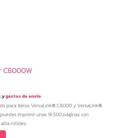
er C8000W
.y
gastos de envío
uado para Xerox VersaLink® C8000 y VersaLink®
puedes imprimir unas 16.500 páginas con
alta nítidez.