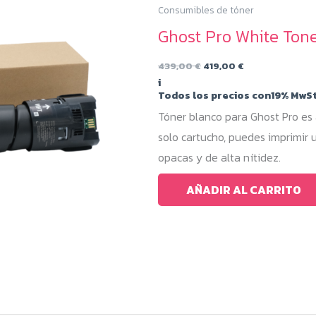
Consumibles de tóner
Ghost Pro White To
El
El
439,00
€
419,00
€
precio
precio
i
original
actual
Todos los precios con19% MwSt
era:
es:
439,00 €.
419,00 €.
Tóner blanco para Ghost Pro e
solo cartucho, puedes imprimir
opacas y de alta nítidez.
AÑADIR AL CARRITO