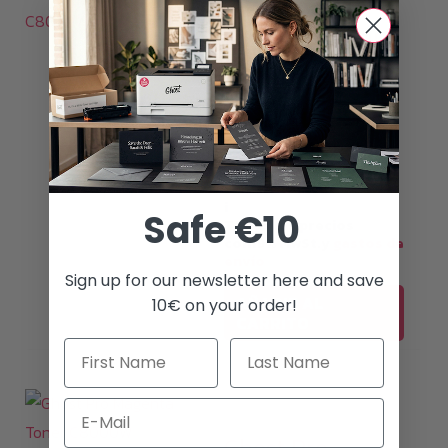
Ghost Pro Cyan
Toner C8000W
399,00
€
(
335,29
€
netto)
i
Safe €10
Todos los precios
con19% MwSt.y
gastos de
envío
Sign up for our newsletter here and save
AÑADIR AL
10€ on your order!
CARRITO
Email
Consumibles de tóner
Ghost Pro