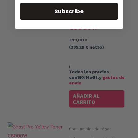
Subscribe
Magenta Toner
C8000W
399,00
€
(
335,29
€
netto)
i
Todos los precios
con19% MwSt.y
gastos de
envío
AÑADIR AL
CARRITO
Consumibles de tóner