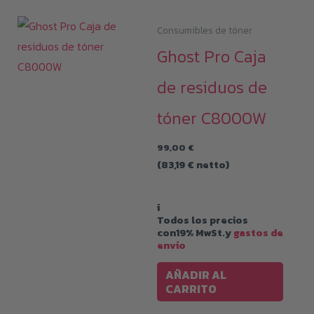
Consumibles de tóner
Ghost Pro Caja
de residuos de
tóner C8000W
99,00
€
(
83,19
€
netto)
i
Todos los precios
con19% MwSt.y
gastos de
envío
AÑADIR AL
CARRITO