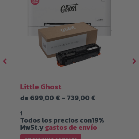
Little Ghost
Rango
de
699,00
€
–
739,00
€
de
precios:
i
desde
Todos los precios con19%
699,00 €
MwSt.y
gastos de envío
hasta
Este