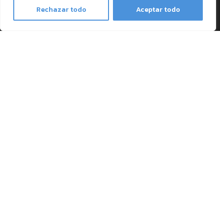
Rechazar todo
Aceptar todo
Kontakt
Tel.:
+49 211-3706755
Mo.-Do. 8:30 Uhr - 17:00 Uhr
Fr. 8:30 Uhr - 16:00 Uhr
Email Kontakt:
[email protected]
[email protected]
Our social media channels
Facebook
Instagram
Pinterest
Twitter
TikTok