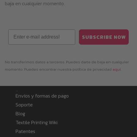
baja en cualquier momento.
Email
SUBSCRIBE NOW
No transferimos datos a terceros. Puedes darte de baja en cualquier
momento. Puedes encontrar nuestra política de privacidad
aquí
.
Information
Envíos y formas de pago
Soporte
Blog
Textile Printing Wiki
Patentes