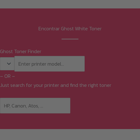
Las
opciones
se
Encontrar Ghost White Toner
pueden
elegir
Ghost Toner Finder
en
la
página
– OR –
de
Just search for your printer and find the right toner
producto