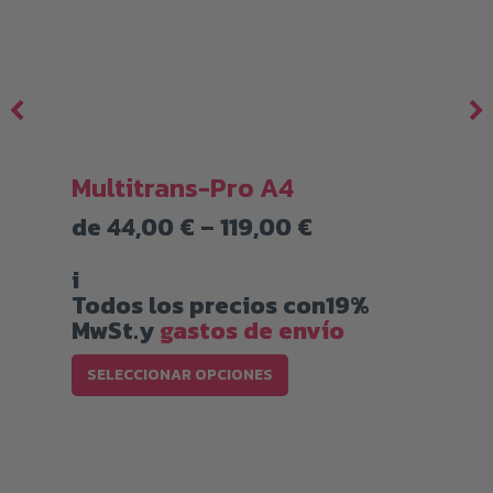
Multitrans-Pro A4
Rango
de
44,00
€
–
119,00
€
de
precios:
i
desde
Todos los precios con19%
44,00 €
MwSt.y
gastos de envío
hasta
Este
119,00 €
SELECCIONAR OPCIONES
producto
tiene
múltiples
variantes.