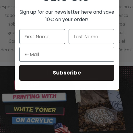
especiales consiguen el efecto deseado? Ghost es la solución a
Sign up for our newsletter here and save
todos estos problemas. Simplemente imprime tóner blanco
10€ on your order!
sobre papel de color. Elige distintos tipos de letra o crea
gráficos en tu PC: no necesitas ningún software especial.
¡Combina la tecnología Ghost con otras técnicas como el
decopatch o el pirograbado para crear objetos o regalos únicos!
Email
Subscribe