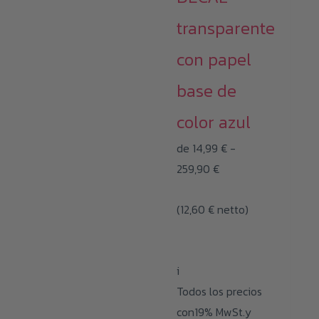
transparente
con papel
base de
color azul
de
14,99
€
-
Rango
259,90
€
de
(
12,60
€
netto)
precios:
desde
14,99 €
i
hasta
Todos los precios
259,90 €
con19% MwSt.y