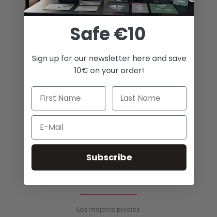
Safe €10
Posibilidades ilimitadas
Sign up for our newsletter here and save
10€ on your order!
Email
Envíos a todo el mundo
Subscribe
Los mejores precios