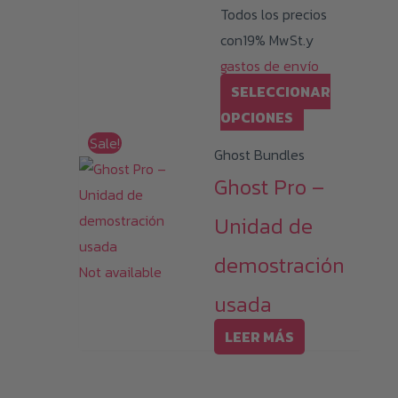
Todos los precios
2.129,00 €
con19% MwSt.y
gastos de envío
SELECCIONAR
Este
OPCIONES
producto
Sale!
Ghost Bundles
tiene
Ghost Pro –
múltiples
variantes.
Unidad de
Las
demostración
opciones
Not available
se
usada
pueden
LEER MÁS
elegir
en