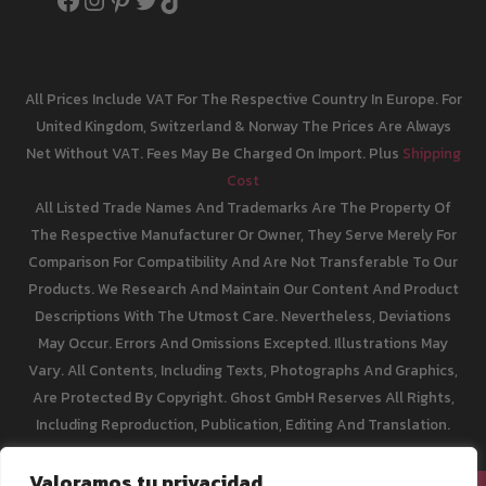
All Prices Include VAT For The Respective Country In Europe. For
United Kingdom, Switzerland & Norway The Prices Are Always
Net Without VAT. Fees May Be Charged On Import. Plus
Shipping
Cost
All Listed Trade Names And Trademarks Are The Property Of
The Respective Manufacturer Or Owner, They Serve Merely For
Comparison For Compatibility And Are Not Transferable To Our
Products. We Research And Maintain Our Content And Product
Descriptions With The Utmost Care. Nevertheless, Deviations
May Occur. Errors And Omissions Excepted. Illustrations May
Vary. All Contents, Including Texts, Photographs And Graphics,
Are Protected By Copyright. Ghost GmbH Reserves All Rights,
Including Reproduction, Publication, Editing And Translation.
Valoramos tu privacidad