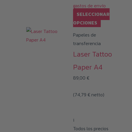
gastos de envío
SELECCIONAR
Este
OPCIONES
producto
Papeles de
tiene
transferencia
múltiples
Laser Tattoo
variantes.
Las
Paper A4
opciones
89,00
€
se
pueden
(
74,79
€
netto)
elegir
en
la
i
página
Todos los precios