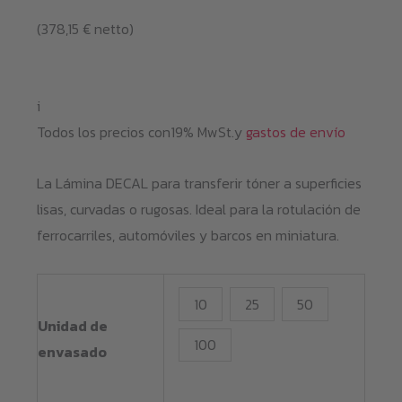
de
(
378,15
€
netto)
precios:
desde
60,00 €
i
hasta
Todos los precios con19% MwSt.y
gastos de envío
450,00 €
La Lámina DECAL para transferir tóner a superficies
lisas, curvadas o rugosas. Ideal para la rotulación de
ferrocarriles, automóviles y barcos en miniatura.
10
25
50
Unidad de
100
envasado