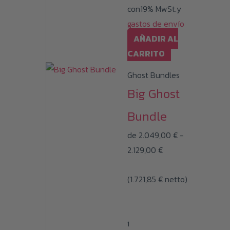
de
con19% MwSt.y
producto
gastos de envío
AÑADIR AL
CARRITO
Ghost Bundles
Big Ghost
Bundle
de
2.049,00
€
-
Rango
2.129,00
€
de
(
1.721,85
€
precios:
netto)
desde
2.049,00 €
i
hasta