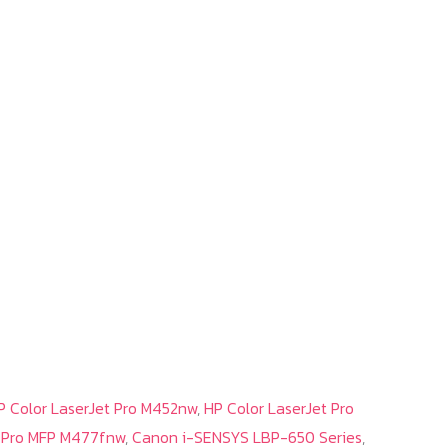
P Color LaserJet Pro M452nw
,
HP Color LaserJet Pro
t Pro MFP M477fnw
,
Canon i-SENSYS LBP-650 Series
,