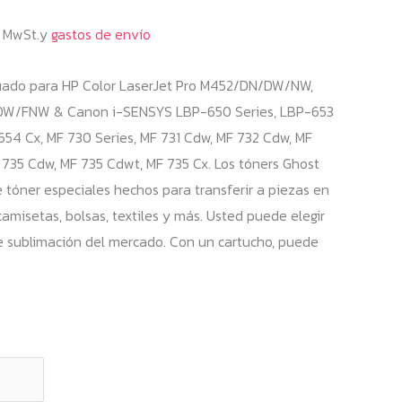
% MwSt.y
gastos de envío
uado para HP Color LaserJet Pro M452/DN/DW/NW,
/FNW & Canon i-SENSYS LBP-650 Series, LBP-653
54 Cx, MF 730 Series, MF 731 Cdw, MF 732 Cdw, MF
735 Cdw, MF 735 Cdwt, MF 735 Cx. Los tóners Ghost
 tóner especiales hechos para transferir a piezas en
amisetas, bolsas, textiles y más. Usted puede elegir
e sublimación del mercado. Con un cartucho, puede