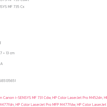
SYS MF 735 Cx
g
37 × 13 cm
1A
685135651
n Canon i-SENSYS MF 731 Cdw
,
HP Color LaserJet Pro M452dn
,
H
M477fdn
,
HP Color LaserJet Pro MFP M477fdw
,
HP Color LaserJe