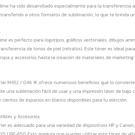
me ha sido desarrollado especialmente para la transferencia a 
ransferido a otros formatos de sublimación, lo que te brinda u
s
ime es perfecto para logotipos, gráficos vectoriales, dibujos a
ansferencia de tonos de piel (retratos). Este tóner es ideal par
ropa y accesorios hasta la creación de materiales de marketing
ner M452 / 046 1K ofrece numerosos beneficios que lo conviert
te una sublimación fácil de usar y una impresión láser de bajo 
y cientos de espacios en blanco disponibles para tu elección.
tibles y Accesorios
ner es adecuado para una variedad de dispositivos HP y Canon, i
YS LBP-650. Esto asegura que puedas utilizar este tóner de alta