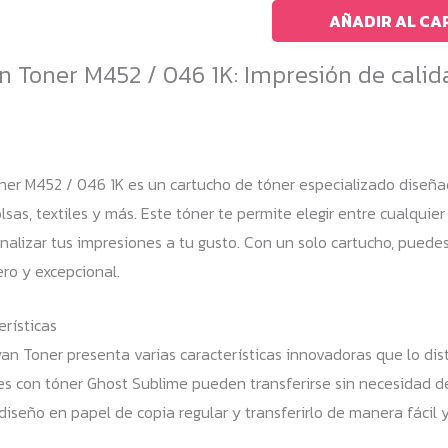
Toner
AÑADIR AL CA
M452
 Toner M452 / 046 1K: Impresión de cali
1K
(CF411
/
046)
er M452 / 046 1K es un cartucho de tóner especializado diseñad
cantidad
sas, textiles y más. Este tóner te permite elegir entre cualquie
onalizar tus impresiones a tu gusto. Con un solo cartucho, puede
ro y excepcional.
rísticas
n Toner presenta varias características innovadoras que lo dis
nes con tóner Ghost Sublime pueden transferirse sin necesidad de
diseño en papel de copia regular y transferirlo de manera fácil y