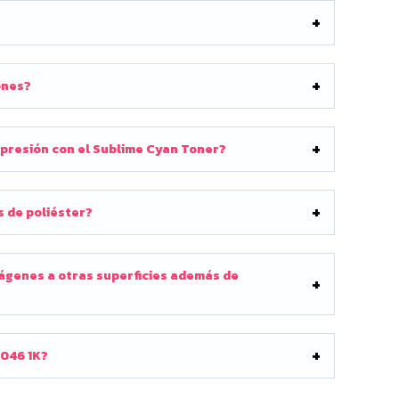
ones?
impresión con el Sublime Cyan Toner?
s de poliéster?
mágenes a otras superficies además de
 046 1K?