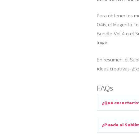
Para obtener los m
046, el Magenta To
Bundle Vol.4 o el 
lugar.
En resumen, el Subl
ideas creativas. ¡E
FAQs
¿Qué característ
¿Puede el Sublim