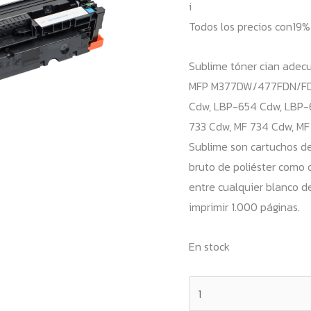
i
Todos los precios con19
Sublime tóner cian adec
MFP M377DW/477FDN/FDW
Cdw, LBP-654 Cdw, LBP-6
733 Cdw, MF 734 Cdw, MF 
Sublime son cartuchos de
bruto de poliéster como c
entre cualquier blanco d
imprimir 1.000 páginas.
En stock
Sublime
Cyan