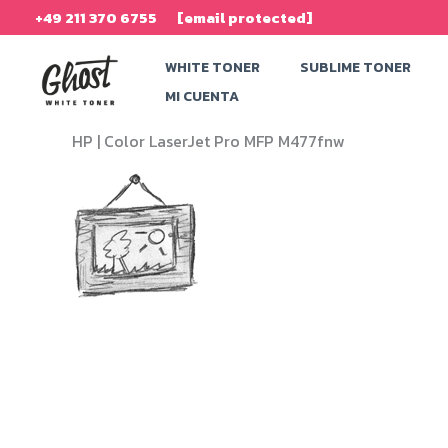
Ir
+49 211 370 6755
[email protected]
al
WHITE TONER
SUBLIME TONER
contenido
MI CUENTA
HP |
Color LaserJet Pro MFP M477fnw