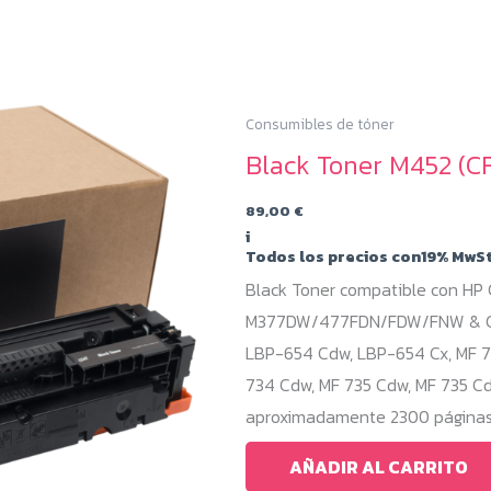
Consumibles de tóner
Black Toner M452 (CF
89,00
€
i
Todos los precios con19% MwSt
Black Toner compatible con HP
M377DW/477FDN/FDW/FNW & Can
LBP-654 Cdw, LBP-654 Cx, MF 73
734 Cdw, MF 735 Cdw, MF 735 Cd
aproximadamente 2300 páginas, 
AÑADIR AL CARRITO