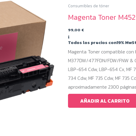
Consumibles de tóner
Magenta Toner M452 
99,00
€
i
Todos los precios con19% MwSt
Magenta Toner compatible con
M377DW/477FDN/FDW/FNW & Can
LBP-654 Cdw, LBP-654 Cx, MF 73
734 Cdw, MF 735 Cdw, MF 735 Cd
aproximadamente 2300 páginas,
AÑADIR AL CARRITO