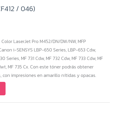
F412 / 046)
P Color LaserJet Pro M452/DN/DW/NW, MFP
on i-SENSYS LBP-650 Series, LBP-653 Cdw,
0 Series, MF 731 Cdw, MF 732 Cdw, MF 733 Cdw, MF
wt, MF 735 Cx. Con este tóner podrás obtener
con impresiones en amarillo nítidas y opacas.