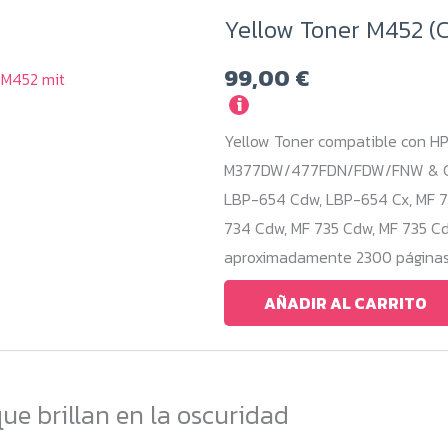
Yellow Toner M452 (C
99,00
€
i
Yellow Toner compatible con H
M377DW/477FDN/FDW/FNW & Can
LBP-654 Cdw, LBP-654 Cx, MF 73
734 Cdw, MF 735 Cdw, MF 735 Cd
aproximadamente 2300 páginas, 
AÑADIR AL CARRITO
ue brillan en la oscuridad