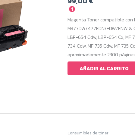
99,00
€
i
Magenta Toner compatible con
M377DW/477FDN/FDW/FNW & Can
LBP-654 Cdw, LBP-654 Cx, MF 73
734 Cdw, MF 735 Cdw, MF 735 Cd
aproximadamente 2300 páginas,
AÑADIR AL CARRITO
Consumibles de tóner