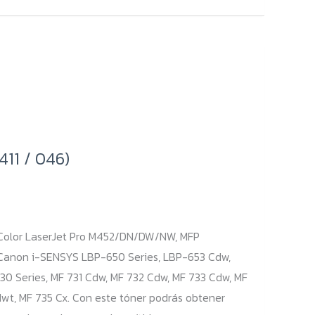
11 / 046)
Color LaserJet Pro M452/DN/DW/NW, MFP
on i-SENSYS LBP-650 Series, LBP-653 Cdw,
0 Series, MF 731 Cdw, MF 732 Cdw, MF 733 Cdw, MF
wt, MF 735 Cx. Con este tóner podrás obtener