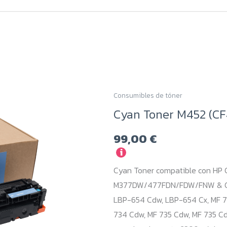
Consumibles de tóner
Cyan Toner M452 (CF4
99,00
€
i
Cyan Toner compatible con HP 
M377DW/477FDN/FDW/FNW & Can
LBP-654 Cdw, LBP-654 Cx, MF 73
734 Cdw, MF 735 Cdw, MF 735 Cd