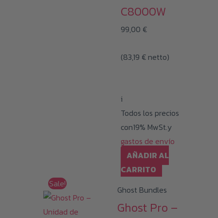
C8000W
99,00
€
(
83,19
€
netto)
i
Todos los precios
con19% MwSt.y
gastos de envío
AÑADIR AL
CARRITO
Sale!
Ghost Bundles
Ghost Pro –