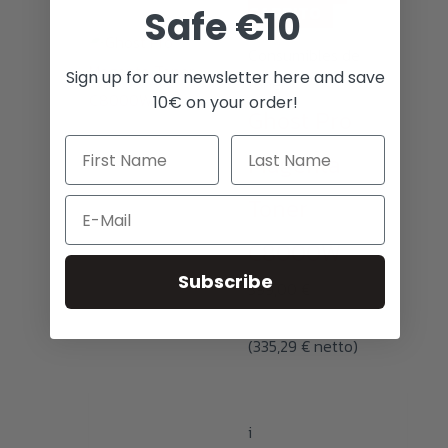
CARRITO
Safe €10
Consumibles de
Sign up for our newsletter here and save
tóner
10€ on your order!
Ghost Pro
Magenta
Toner
Email
C8000W
Subscribe
399,00
€
(
335,29
€
netto)
i