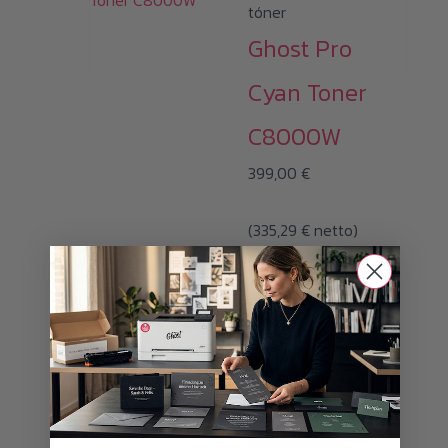
tóner
Ghost Pro
Cyan Toner
C8000W
399,00
€
(
335,29
€
netto)
i
Todos los precios
con19% MwSt.y
gastos de envío
AÑADIR AL