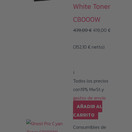
White Toner
C8000W
El
El
439,00
€
419,00
€
precio
precio
(
352,10
€
netto)
original
actual
era:
es:
439,00 €.
419,00 €.
i
Todos los precios
con19% MwSt.y
gastos de envío
AÑADIR AL
CARRITO
Consumibles de