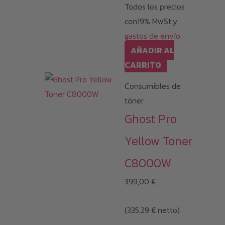
Todos los precios
con19% MwSt.y
gastos de envío
AÑADIR AL
CARRITO
Consumibles de
tóner
Ghost Pro
Yellow Toner
C8000W
399,00
€
(
335,29
€
netto)