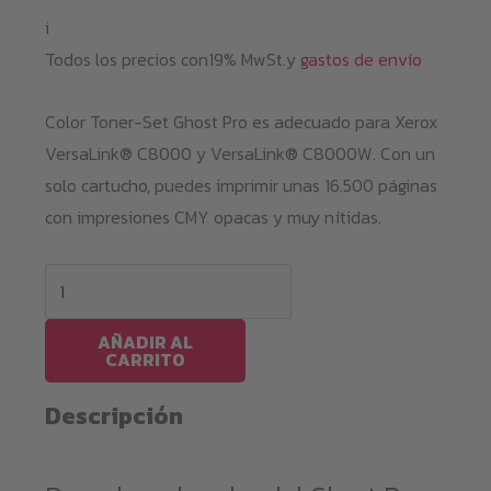
i
Todos los precios con19% MwSt.y
gastos de envío
Color Toner-Set Ghost Pro es adecuado para Xerox
VersaLink® C8000 y VersaLink® C8000W. Con un
solo cartucho, puedes imprimir unas 16.500 páginas
con impresiones CMY opacas y muy nítidas.
Ghost
Pro
Toner-
AÑADIR AL
CARRITO
Set
C8000W
Descripción
cantidad