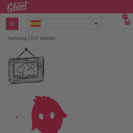
Ir
al
contenido
Samsung |
CLP 680ND