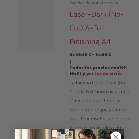
Papeles de transferencia
Laser-Dark (No-
Cut) A-Foil
Finishing A4
Rango
de
29,99
€
-
94,99
€
de
i
precios:
Todos los precios con19%
desde
MwSt.y
gastos de envío
29,99 €
hasta
La lámina Laser-Dark (No-
94,99 €
Cut) A-Foil Finishing es una
lámina de transferencia
transparente que permite
transferir diseños en blanco
y a color, realizados con
impresión láser, a una gran