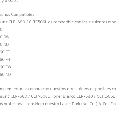
 y a color.
esorios Compatibles
sung CLP-680 / CLTC506L es compatible con los siguientes mod
80
80 DW
0 ND
60 FD
60 FR
260 FW
60 ND
mplementar tu compra con nuestros otros tóners disponibles 
sung CLP-680 / CLTM506L, Tóner Blanco CLP-680 / CLTK506L 
 profesional, considera nuestro Laser-Dark (No-Cut) A-Foil Fin