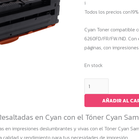
i
Todos los precios con19
Cyan Toner compatible 
6260FD/FR/FW/ND. Con e
páginas, con impresiones
En stock
Cyan
Toner
Samsung
AÑADIR AL CA
CLP-
Resaltadas en Cyan con el Tóner Cyan Sa
680
/
as en impresiones deslumbrantes y vivas con el Tóner Cyan S
CLTC506L
a calidad y rendimiento para tus necesidades de impresión.