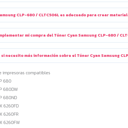
Samsung CLP-680 / CLTC506L es adecuado para crear materiales
plementar mi compra del Tóner Cyan Samsung CLP-680 / CLTC
 si necesito más información sobre el Tóner Cyan Samsung C
e impresoras compatibles
P 680
LP 680DW
P 680ND
X 6260FD
X 6260FR
X 6260FW