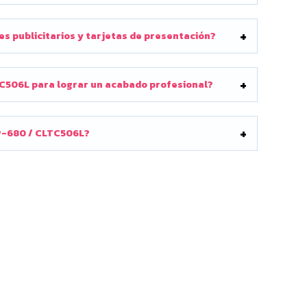
 publicitarios y tarjetas de presentación?
506L para lograr un acabado profesional?
LP-680 / CLTC506L?