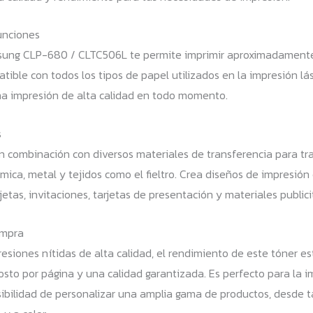
cantidad
unciones
ung CLP-680 / CLTC506L te permite imprimir aproximadamente 
ible con todos los tipos de papel utilizados en la impresión láse
na impresión de alta calidad en todo momento.
s
en combinación con diversos materiales de transferencia para tra
ámica, metal y tejidos como el fieltro. Crea diseños de impresió
jetas, invitaciones, tarjetas de presentación y materiales publici
ompra
siones nítidas de alta calidad, el rendimiento de este tóner es
osto por página y una calidad garantizada. Es perfecto para la i
sibilidad de personalizar una amplia gama de productos, desde 