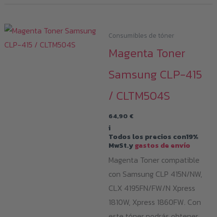
Consumibles de tóner
Magenta Toner
Samsung CLP-415
/ CLTM504S
64,90
€
i
Todos los precios con19%
MwSt.y
gastos de envío
Magenta Toner compatible
con Samsung CLP 415N/NW,
CLX 4195FN/FW/N Xpress
1810W, Xpress 1860FW. Con
este tóner podrás obtener