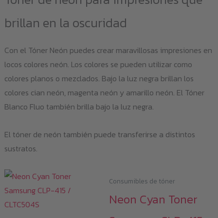
Las
opc
brillan en la oscuridad
se
pu
Con el Tóner Neón puedes crear maravillosas impresiones en
eleg
locos colores neón. Los colores se pueden utilizar como
en
colores planos o mezclados. Bajo la luz negra brillan los
la
colores cian neón, magenta neón y amarillo neón. El Tóner
pág
Blanco Fluo también brilla bajo la luz negra.
de
pro
El tóner de neón también puede transferirse a distintos
sustratos.
Consumibles de tóner
Neon Cyan Toner