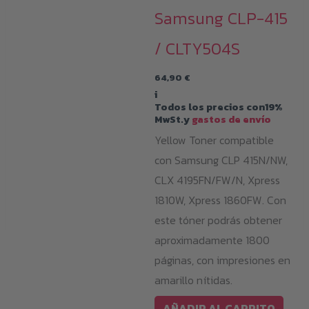
Samsung CLP-415
/ CLTY504S
64,90
€
i
Todos los precios con19%
MwSt.y
gastos de envío
Yellow Toner compatible
con Samsung CLP 415N/NW,
CLX 4195FN/FW/N, Xpress
1810W, Xpress 1860FW. Con
este tóner podrás obtener
aproximadamente 1800
páginas, con impresiones en
amarillo nítidas.
AÑADIR AL CARRITO