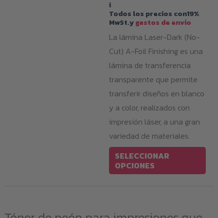
de
i
precios:
Todos los precios con19%
desde
MwSt.y
gastos de envío
29,99 €
hasta
La lámina Laser-Dark (No-
94,99 €
Cut) A-Foil Finishing es una
lámina de transferencia
transparente que permite
transferir diseños en blanco
y a color, realizados con
impresión láser, a una gran
variedad de materiales.
Est
SELECCIONAR
pro
OPCIONES
tie
múl
var
Tóner de neón para impresiones que