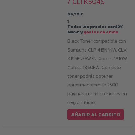
/ CLTK504S
64,90
€
i
Todos los precios con19%
MwSt.y
gastos de envío
Black Toner compatible con
Samsung CLP 415N/NW, CLX
4195FN/FW/N, Xpress 1810W,
Xpress 1860FW. Con este
tóner podrás obtener
aproximadamente 2500
páginas, con impresiones en
negro nítidas.
AÑADIR AL CARRITO