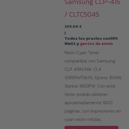
Samsung CLP-415
/ CLTC504S
259,00
€
i
Todos los precios con19%
MwSt.y
gastos de envío
Neon Cyan Toner
compatible con Samsung
CLP 415N/NW, CLX
4195FN/FW/N, Xpress 1810W,
Xpress 1860FW. Con este
tóner podrás obtener
aproximadamente 1800
páginas, con impresiones en
cyan neón nítidas.