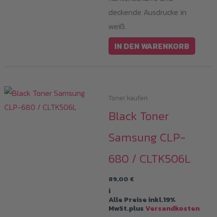
deckende Ausdrucke in
weiß.
IN DEN WARENKORB
Toner kaufen
Black Toner
Samsung CLP-
680 / CLTK506L
89,00
€
i
Alle Preise inkl.19%
MwSt.plus
Versandkosten