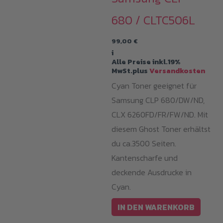
680 / CLTC506L
99,00
€
i
Alle Preise inkl.19%
MwSt.plus
Versandkosten
Cyan Toner geeignet für
Samsung CLP 680/DW/ND,
CLX 6260FD/FR/FW/ND. Mit
diesem Ghost Toner erhältst
du ca.3500 Seiten.
Kantenscharfe und
deckende Ausdrucke in
Cyan.
IN DEN WARENKORB