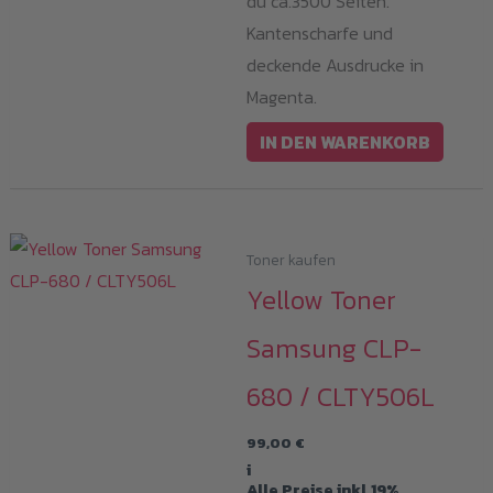
du ca.3500 Seiten.
Kantenscharfe und
deckende Ausdrucke in
Magenta.
IN DEN WARENKORB
Toner kaufen
Yellow Toner
Samsung CLP-
680 / CLTY506L
99,00
€
i
Alle Preise inkl.19%