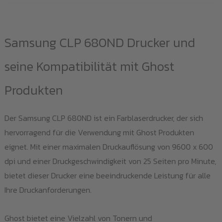
meh
Var
auf
Samsung CLP 680ND Drucker und
Die
seine Kompatibilität mit Ghost
Opt
kö
Produkten
auf
der
Der Samsung CLP 680ND ist ein Farblaserdrucker, der sich
Pro
hervorragend für die Verwendung mit Ghost Produkten
gew
eignet. Mit einer maximalen Druckauflösung von 9600 x 600
we
dpi und einer Druckgeschwindigkeit von 25 Seiten pro Minute,
bietet dieser Drucker eine beeindruckende Leistung für alle
Ihre Druckanforderungen.
Ghost bietet eine Vielzahl von Tonern und