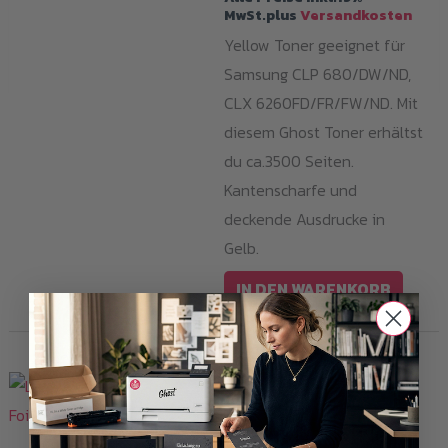
MwSt.plus
Versandkosten
Yellow Toner geeignet für
Samsung CLP 680/DW/ND,
CLX 6260FD/FR/FW/ND. Mit
diesem Ghost Toner erhältst
du ca.3500 Seiten.
Kantenscharfe und
deckende Ausdrucke in
Gelb.
IN DEN WARENKORB
Transferfolien
Laser-Dark (No-