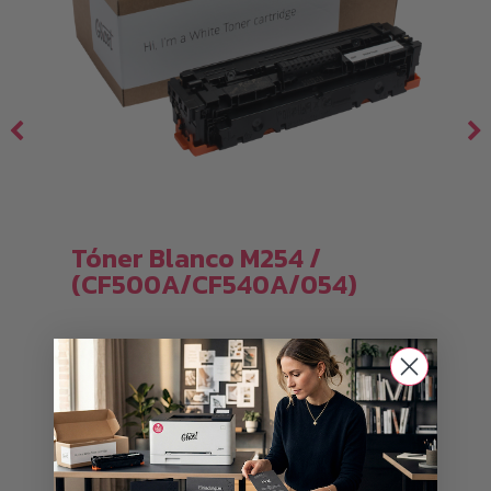
Tóner Blanco M254 /
(CF500A/CF540A/054)
Rango
de
229,00
€
–
269,00
€
i
de
Este
precios:
SELECCIONAR OPCIONES
producto
desde
tiene
229,00 €
hasta
múltiples
¡Consigue ya tu tóner Blanco Ghost!