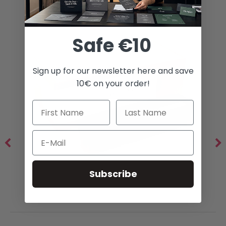
269,00 €
variantes.
Las
opciones
Safe €10
se
pueden
Sign up for our newsletter here and save
elegir
10€ on your order!
en
la
página
Email
de
producto
Subscribe
Tóner Blanco M254 /
(CF500A/CF540A/054)