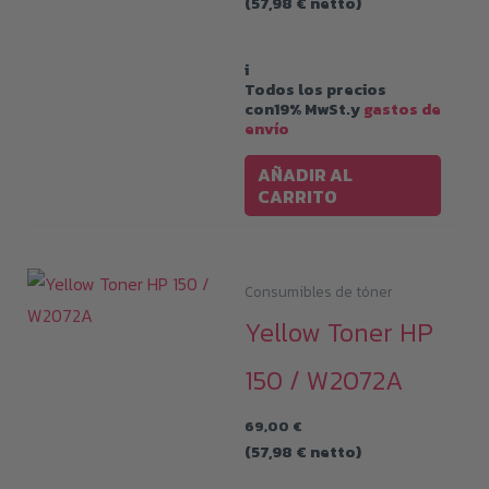
(
57,98
€
netto)
i
Todos los precios
con19% MwSt.y
gastos de
envío
AÑADIR AL
CARRITO
Consumibles de tóner
Yellow Toner HP
150 / W2072A
69,00
€
(
57,98
€
netto)