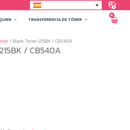
QUIEN
TRANSFERENCIA DE TÓNER
óner
/ Black Toner 1215BK / CB540A
1215BK / CB540A