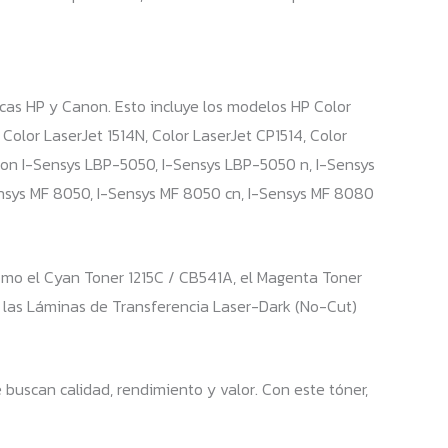
cas HP y Canon. Esto incluye los modelos HP Color
 Color LaserJet 1514N, Color LaserJet CP1514, Color
anon I-Sensys LBP-5050, I-Sensys LBP-5050 n, I-Sensys
ensys MF 8050, I-Sensys MF 8050 cn, I-Sensys MF 8080
mo el Cyan Toner 1215C / CB541A, el Magenta Toner
 las Láminas de Transferencia Laser-Dark (No-Cut)
buscan calidad, rendimiento y valor. Con este tóner,