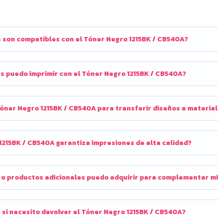
 son compatibles con el Tóner Negro 1215BK / CB540A?
s puedo imprimir con el Tóner Negro 1215BK / CB540A?
óner Negro 1215BK / CB540A para transferir diseños a material
1215BK / CB540A garantiza impresiones de alta calidad?
 o productos adicionales puedo adquirir para complementar mi
si necesito devolver el Tóner Negro 1215BK / CB540A?