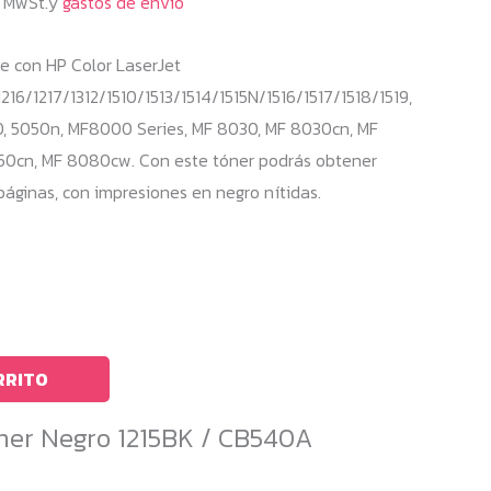
% MwSt.y
gastos de envío
e con HP Color LaserJet
216/1217/1312/1510/1513/1514/1515N/1516/1517/1518/1519,
, 5050n, MF8000 Series, MF 8030, MF 8030cn, MF
0cn, MF 8080cw. Con este tóner podrás obtener
ginas, con impresiones en negro nítidas.
RRITO
ner Negro 1215BK / CB540A