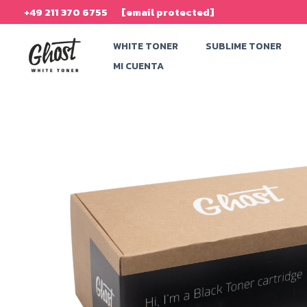
Ir
+49 211 370 6755
[email protected]
al
WHITE TONER
SUBLIME TONER
contenido
MI CUENTA