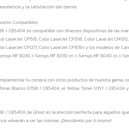
xcelencia y la satisfacción del cliente.
esorios Compatibles
5BK / CB540A es compatible con diversos dispositivos de las mar
lor LaserJet CP1515, Color LaserJet CP1518, Color LaserJet CM1312,
lor LaserJet CP1217, Color LaserJet CP1515n y los modelos de C
Sensys MF 8030, I-Sensys MF 8030 cn, I-Sensys MF 8040 cn, I-S
plementar tu compra con otros productos de nuestra gama, co
 Tóner Blanco 1215W / CB540A, el Yellow Toner 1215Y / CB542A y
BK / CB540A de Ghost es la elección perfecta para aquellos que 
ca volverán a ser las mismas. ¡Descúbrelo por ti mismo!