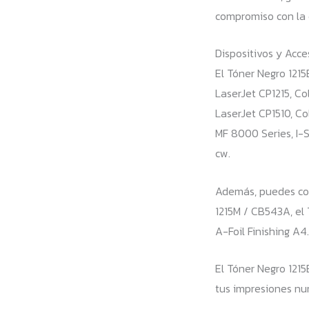
compromiso con la e
Dispositivos y Acc
El Tóner Negro 121
LaserJet CP1215, Co
LaserJet CP1510, Co
MF 8000 Series, I-
cw.
Además, puedes com
1215M / CB543A, el
A-Foil Finishing A4.
El Tóner Negro 1215
tus impresiones nun