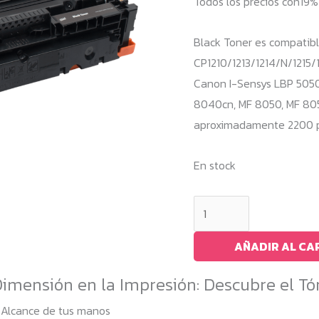
Todos los precios con19
Black Toner es compatibl
CP1210/1213/1214/N/1215/1
Canon I-Sensys LBP 5050
8040cn, MF 8050, MF 805
aproximadamente 2200 pá
En stock
Black
Toner
1215BK
AÑADIR AL CA
/
imensión en la Impresión: Descubre el Tó
CB540A
cantidad
l Alcance de tus manos