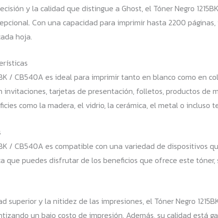
ecisión y la calidad que distingue a Ghost, el Tóner Negro 1215
cepcional. Con una capacidad para imprimir hasta 2200 páginas,
cada hoja.
rísticas
5BK / CB540A es ideal para imprimir tanto en blanco como en col
 invitaciones, tarjetas de presentación, folletos, productos de
icies como la madera, el vidrio, la cerámica, el metal o incluso t
s
5BK / CB540A es compatible con una variedad de dispositivos qu
ica que puedes disfrutar de los beneficios que ofrece este tóner, 
dad superior y la nitidez de las impresiones, el Tóner Negro 12
antizando un bajo costo de impresión. Además, su calidad está g