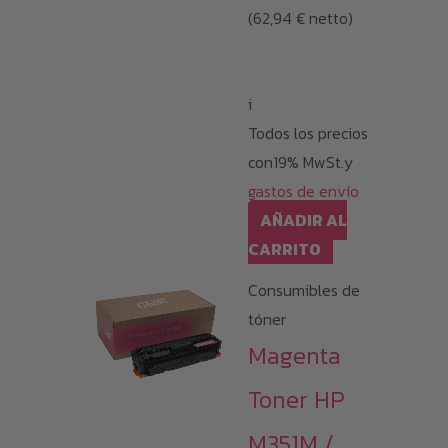
(
62,94
€
netto)
i
Todos los precios
con19% MwSt.y
gastos de envío
AÑADIR AL
CARRITO
Consumibles de
tóner
Magenta
Toner HP
M351M /