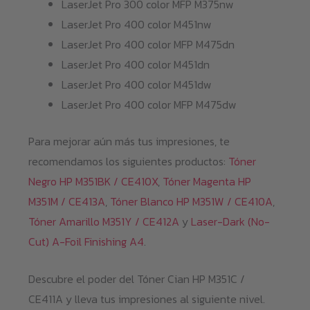
LaserJet Pro 300 color MFP M375nw
LaserJet Pro 400 color M451nw
LaserJet Pro 400 color MFP M475dn
LaserJet Pro 400 color M451dn
LaserJet Pro 400 color M451dw
LaserJet Pro 400 color MFP M475dw
Para mejorar aún más tus impresiones, te
recomendamos los siguientes productos:
Tóner
Negro HP M351BK / CE410X
,
Tóner Magenta HP
M351M / CE413A
,
Tóner Blanco HP M351W / CE410A
,
Tóner Amarillo M351Y / CE412A
y
Laser-Dark (No-
Cut) A-Foil Finishing A4
.
Descubre el poder del Tóner Cian HP M351C /
CE411A y lleva tus impresiones al siguiente nivel.