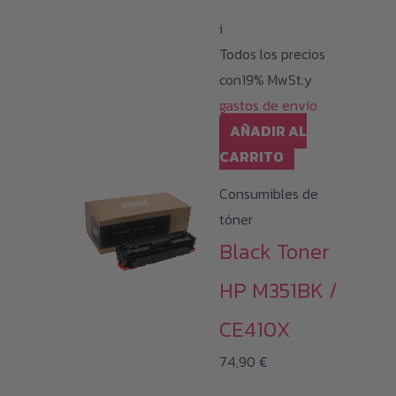
i
Todos los precios
con19% MwSt.y
gastos de envío
AÑADIR AL
CARRITO
Consumibles de
tóner
Black Toner
HP M351BK /
CE410X
74,90
€