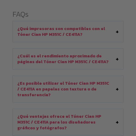
FAQs
¿Qué impresoras son compatibles con el
Tóner Cian HP M351C / CE411A?
¿Cuál es el rendimiento aproximado de
páginas del Tóner Cian HP M351C / CE411A?
¿Es posible utilizar el Tóner Cian HP M351C
/ CE411A en papeles con textura o de
transferencia?
¿Qué ventajas ofrece el Tóner Cian HP
M351C / CE411A para los diseñadores
gráficos y fotógrafos?