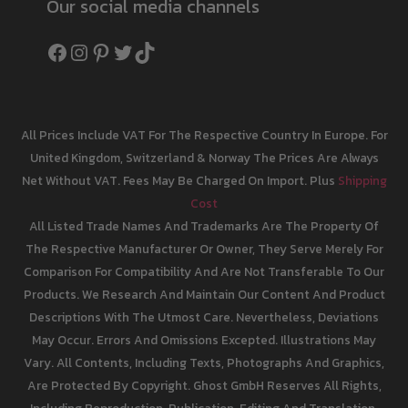
Our social media channels
Facebook
Instagram
Pinterest
Twitter
TikTok
All Prices Include VAT For The Respective Country In Europe. For
United Kingdom, Switzerland & Norway The Prices Are Always
Net Without VAT. Fees May Be Charged On Import. Plus
Shipping
Cost
All Listed Trade Names And Trademarks Are The Property Of
The Respective Manufacturer Or Owner, They Serve Merely For
Comparison For Compatibility And Are Not Transferable To Our
Products. We Research And Maintain Our Content And Product
Descriptions With The Utmost Care. Nevertheless, Deviations
May Occur. Errors And Omissions Excepted. Illustrations May
Vary. All Contents, Including Texts, Photographs And Graphics,
Are Protected By Copyright. Ghost GmbH Reserves All Rights,