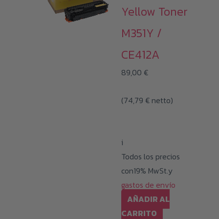
Yellow Toner
M351Y /
CE412A
89,00
€
(
74,79
€
netto)
i
Todos los precios
con19% MwSt.y
gastos de envío
AÑADIR AL
CARRITO