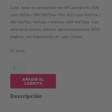
Cyan Toner es compatible con HP Laserjet Pro 300
color M351a / MFP M375nw / Pro 400 color M451nw /
MFP M475d / M451dn / M451dw /MFP M475dw. Con
este tóner podrás obtener aproximadamente 2600
páginas, con impresiones en cyan nítidas.
En stock
Cyan
Toner
HP
AÑADIR AL
CARRITO
M351C
/
Descripción
CE411A
cantidad