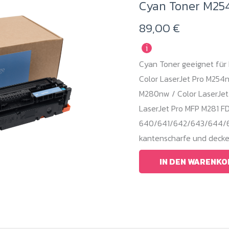
Cyan Toner M254
89,00
€
i
Cyan Toner geeignet für 
Color LaserJet Pro M254n
M280nw / Color LaserJet 
LaserJet Pro MFP M281 
640/641/642/643/644/645
kantenscharfe und decke
IN DEN WARENKO