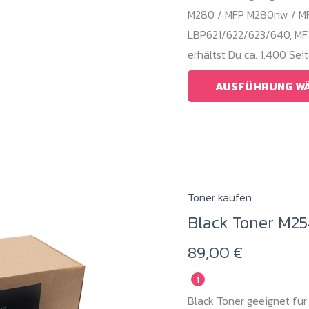
Die
M280 / MFP M280nw / MF
Optionen
LBP621/622/623/640, MF
können
erhältst Du ca. 1.400 Se
auf
AUSFÜHRUNG W
der
Produktseite
gewählt
werden
Toner kaufen
Black Toner M2
89,00
€
i
Black Toner geeignet für