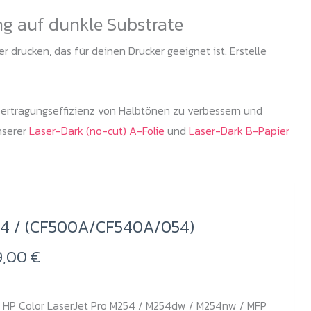
ng auf dunkle Substrate
 drucken, das für deinen Drucker geeignet ist. Erstelle
bertragungseffizienz von Halbtönen zu verbessern und
nserer
Laser-Dark (no-cut) A-Folie
und
Laser-Dark B-Papier
54 / (CF500A/CF540A/054)
Preisspanne:
9,00
€
229,00 €
r HP Color LaserJet Pro M254 / M254dw / M254nw / MFP