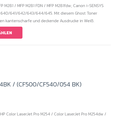
bis
P M281 / MFP M281 FDN / MFP M281fdw; Canon i-SENSYS
269,00 €
 640/641/642/643/644/645. Mit diesem Ghost Toner
iten kantenscharfe und deckende Ausdrucke in Weiß.
ÄHLEN
54BK / (CF500/CF540/054 BK)
 HP Color LaserJet Pro M254 / Color LaserJet Pro M254dw /