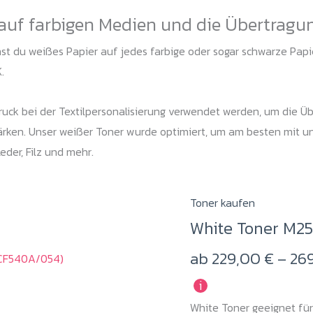
auf farbigen Medien und die Übertragu
t du weißes Papier auf jedes farbige oder sogar schwarze Papier
.
uck bei der Textilpersonalisierung verwendet werden, um die Ü
tärken. Unser weißer Toner wurde optimiert, um am besten mit u
eder, Filz und mehr.
Dieses
Toner kaufen
Produkt
White Toner M2
weist
ab
229,00
€
–
26
mehrere
Varianten
i
auf.
White Toner geeignet fü