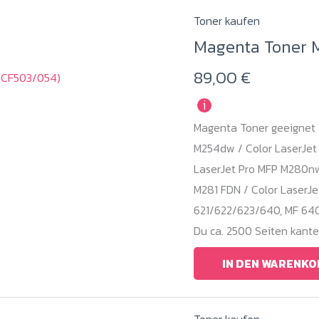
Toner kaufen
Magenta Toner 
89,00
€
i
Magenta Toner geeignet f
M254dw / Color LaserJet
LaserJet Pro MFP M280nw 
M281 FDN / Color LaserJ
621/622/623/640, MF 640
Du ca. 2500 Seiten kant
IN DEN WARENKO
Toner kaufen