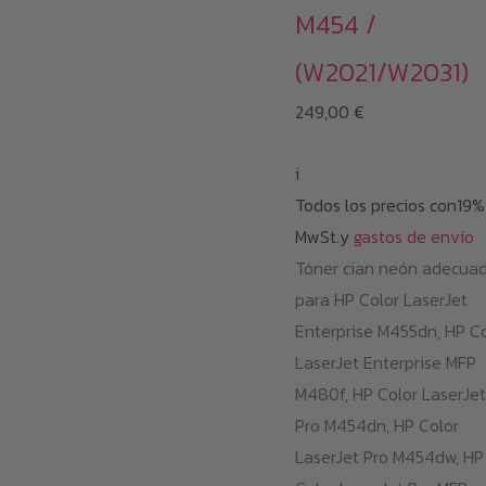
M454 /
Las
opciones
(W2021/W2031)
se
249,00
€
pueden
elegir
i
en
Todos los precios con19%
la
MwSt.y
gastos de envío
página
Tóner cian neón adecua
de
para HP Color LaserJet
producto
Enterprise M455dn, HP Co
LaserJet Enterprise MFP
M480f, HP Color LaserJet
Pro M454dn, HP Color
LaserJet Pro M454dw, HP