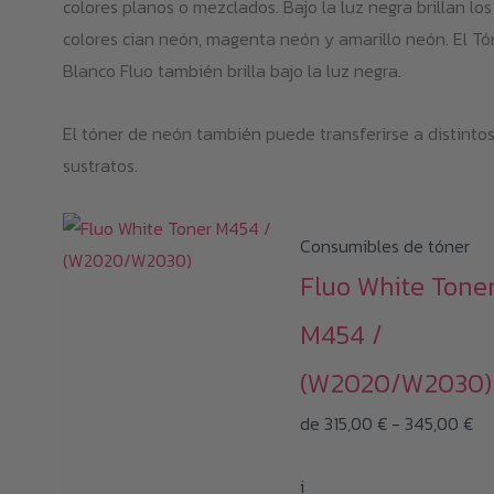
colores planos o mezclados. Bajo la luz negra brillan los
colores cian neón, magenta neón y amarillo neón. El Tó
Blanco Fluo también brilla bajo la luz negra.
El tóner de neón también puede transferirse a distinto
sustratos.
Consumibles de tóner
Fluo White Tone
M454 /
(W2020/W2030)
Ra
de
315,00
€
-
345,00
€
de
i
pre