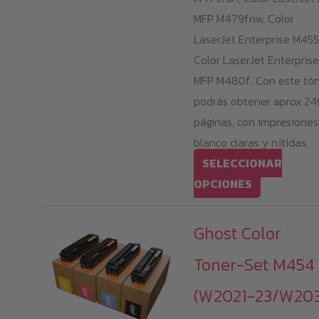
MFP M479fnw, Color
LaserJet Enterprise M455
Color LaserJet Enterprise
MFP M480f. Con este tó
podrás obtener aprox 2
páginas, con impresiones
blanco claras y nítidas.
SELECCIONAR
Este
OPCIONES
producto
tiene
Ghost Color
múltiples
Toner-Set M454 
variantes.
Las
(W2021-23/W203
opciones