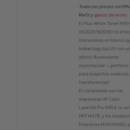
Todos los precios con19%
de
MwSt.y
gastos de envío
31
El Fluo White Toner M45
ha
(W2020/W2030) te ofre
34
impresiones en blanco q
brillan bajo luz UV con u
efecto fluorescente
espectacular – ¡perfecto
para proyectos creativos
transferencias!
Es compatible con las
impresoras HP Color
LaserJet Pro M454, la ser
MFP M479, y los modelos
Enterprise M455/M480, y