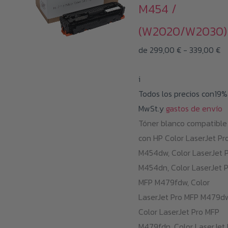
M454 /
(W2020/W2030)
R
de
299,00
€
-
339,00
€
d
i
pr
Todos los precios con19%
d
MwSt.y
gastos de envío
29
Tóner blanco compatible
ha
con HP Color LaserJet Pr
33
M454dw, Color LaserJet 
M454dn, Color LaserJet 
MFP M479fdw, Color
LaserJet Pro MFP M479dw
Color LaserJet Pro MFP
M479fdn, Color LaserJet 