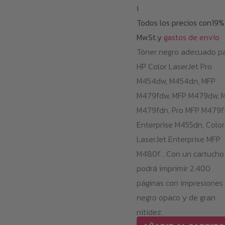
i
Todos los precios con19%
MwSt.y
gastos de envío
Tóner negro adecuado p
HP Color LaserJet Pro
M454dw, M454dn, MFP
M479fdw, MFP M479dw, 
M479fdn, Pro MFP M479f
Enterprise M455dn, Color
LaserJet Enterprise MFP
M480f . Con un cartucho
podrá imprimir 2.400
páginas con impresiones
negro opaco y de gran
nitidez.