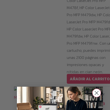
Color LaserJet Pro MFP
M478f, HP Color LaserJet
Pro MFP M479dw, HP Col
LaserJet Pro MFP M479fd
HP Color LaserJet Pro MF
M479fdw, HP Color Laser
Pro MFP M479fnw. Con u
cartucho, puedes imprimi
unas 2100 páginas con
impresiones opacas y
nítidas en cian neón.
AÑADIR AL CARRITO
Consumibles de tóner
Neon Magenta