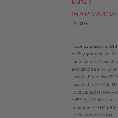
M454 /
(W2022/W2032)
249,00
€
i
Todos los precios con19%
MwSt.y
gastos de envío
Tóner Amarillo Neón Gho
adecuado para HP Color
LaserJet Enterprise HP C
LaserJet Pro M454dn, HP
Color LaserJet Pro M454
M455dn, HP Color LaserJ
Enterprise MFP M480f, H
Color LaserJet Pro MFP