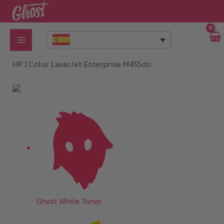
Ir
al
contenido
HP |
Color LaserJet Enterprise M455dn
Ghost White Toner