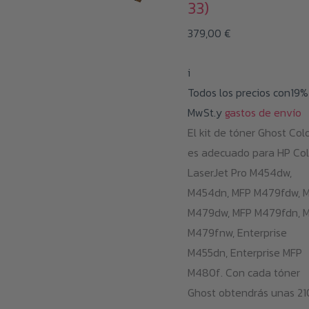
33)
se
pueden
379,00
€
elegir
en
i
la
Todos los precios con19%
página
MwSt.y
gastos de envío
de
El kit de tóner Ghost Col
producto
es adecuado para HP Col
LaserJet Pro M454dw,
M454dn, MFP M479fdw, 
M479dw, MFP M479fdn, 
M479fnw, Enterprise
M455dn, Enterprise MFP
M480f. Con cada tóner
Ghost obtendrás unas 2