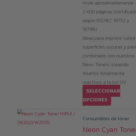
rinde aproximadamente
2.400 páginas (certificad
según ISO/IEC 19752 y
19798).
Ideal para imprimir sobre
superficies oscuras y par
combinarlo con nuestros
Neon Toners, creando
diseños totalmente
reactivos a la luz UV.
SELECCIONAR
Este
OPCIONES
producto
tiene
Consumibles de tóner
múltiples
Neon Cyan Tone
variantes.