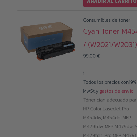
AÑADIR AL CARRITO
Consumibles de tóner
Cyan Toner M45
/ (W2021/W2031)
99,00
€
i
Todos los precios con19%
MwSt.y
gastos de envío
Tóner cian adecuado par
HP Color LaserJet Pro
M454dw, M454dn, MFP
M479fdw, MFP M479dw, 
M479fdn, Pro MFP M479f