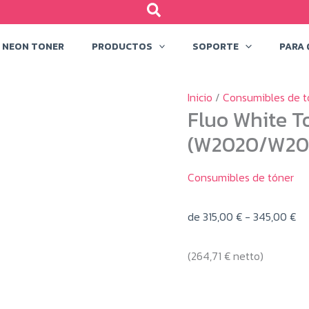
NEON TONER
PRODUCTOS
SOPORTE
PARA 
Inicio
/
Consumibles de t
Fluo White T
(W2020/W20
Consumibles de tóner
Ra
de
315,00
€
-
345,00
€
de
(
264,71
€
netto)
pre
de
31