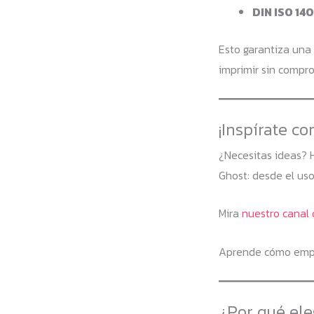
DIN ISO 14
Esto garantiza una
imprimir sin compro
¡Inspírate co
¿Necesitas ideas? 
Ghost: desde el uso
Mira
nuestro canal 
Aprende cómo empez
¿Por qué ele