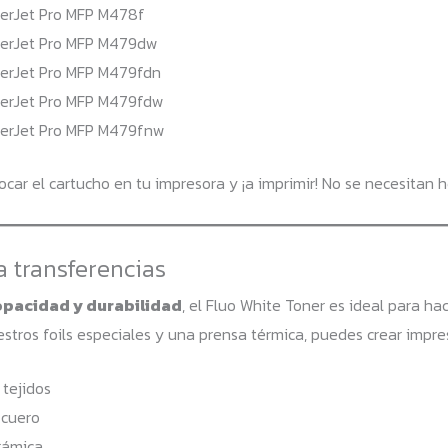
serJet Pro MFP M478f
serJet Pro MFP M479dw
serJet Pro MFP M479fdn
serJet Pro MFP M479fdw
serJet Pro MFP M479fnw
ocar el cartucho en tu impresora y ¡a imprimir! No se necesitan h
a transferencias
opacidad y durabilidad
, el Fluo White Toner es ideal para ha
tros foils especiales y una prensa térmica, puedes crear impre
tejidos
 cuero
rámica