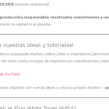
001:2015
(Gestión ambiental)
producción responsable, resultados consistentes y re
meter la calidad ni el planeta.
n nuestras ideas y tutoriales!
Hemos preparado muchos vídeos útiles e inspiradores para mostr
 del tóner, hasta consejos de impresión por transferencia y man
de YouTube:
ar, inspírate con nuevas ideas y crea tus propios diseños –
¡y
gir el Fluo White Toner M454?