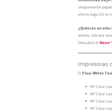
simplemente papel n
efecto bajo UV lo 
¿Quieres un efe
diseño cobrará vida
Descubre el
Neon 
Impresoras 
El
Fluo White To
HP Color La
HP Color La
HP Color La
HP Color La