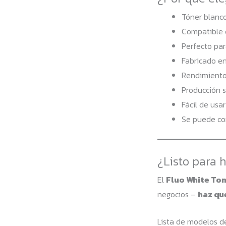
Tóner blanco
Compatible 
Perfecto par
Fabricado en
Rendimiento 
Producción s
Fácil de usar
Se puede co
¿Listo para h
El
Fluo White To
negocios –
haz qu
Lista de modelos d