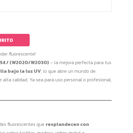
RRITO
der fluorescente!
454 / (W2020/W2030)
– la mejora perfecta para tus
illa bajo la luz UV
, lo que abre un mundo de
 alta calidad. Ya sea para uso personal o profesional,
des fluorescentes que
resplandecen con
ias sobre textiles, madera, vidrio, metal o