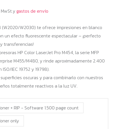
sta
% MwSt.y
gastos de envío
5,00 €
4 (W2020/W2030) te ofrece impresiones en blanco
on un efecto fluorescente espectacular – ¡perfecto
y transferencias!
presoras HP Color LaserJet Pro M454, la serie MFP
erprise M455/M480, y rinde aproximadamente 2.400
n ISO/IEC 19752 y 19798).
 superficies oscuras y para combinarlo con nuestros
eños totalmente reactivos a la luz UV.
oner + RIP - Software 1.500 page count
oner only