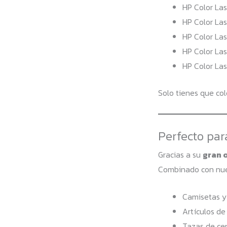
HP Color La
HP Color La
HP Color La
HP Color La
HP Color La
Solo tienes que col
Perfecto par
Gracias a su
gran 
Combinado con nues
Camisetas y 
Artículos de
Tazas de ce