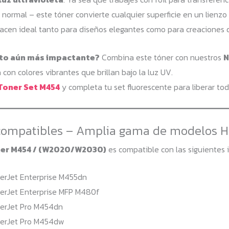
ormal – este tóner convierte cualquier superficie en un lienzo 
hacen ideal tanto para diseños elegantes como para creaciones
cto aún más impactante?
Combina este tóner con nuestros
N
 con colores vibrantes que brillan bajo la luz UV.
Toner Set M454
y completa tu set fluorescente para liberar tod
compatibles – Amplia gama de modelos 
ner M454 / (W2020/W2030)
es compatible con las siguientes 
serJet Enterprise M455dn
serJet Enterprise MFP M480f
serJet Pro M454dn
serJet Pro M454dw