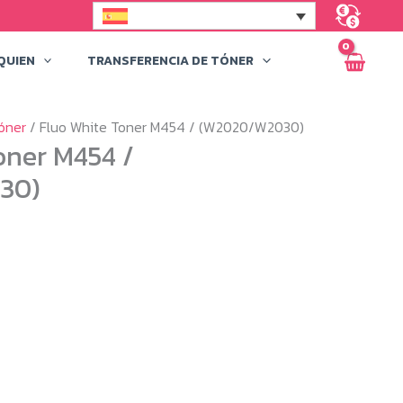
QUIEN
TRANSFERENCIA DE TÓNER
óner
/ Fluo White Toner M454 / (W2020/W2030)
oner M454 /
30)
ngo
cios:
sde
5,00 €