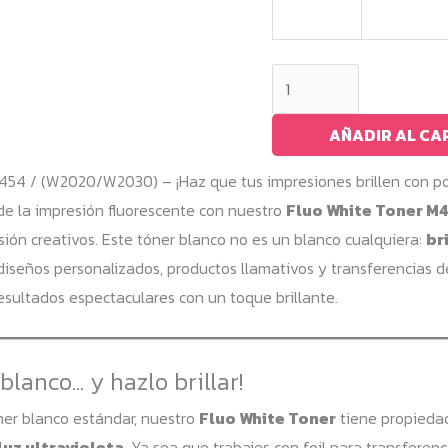
Fluo
White
Toner
AÑADIR AL CA
M454
454 / (W2020/W2030) – ¡Haz que tus impresiones brillen con po
/
de la impresión fluorescente con nuestro
Fluo White Toner M
(W2020/W2030)
ión creativos. Este tóner blanco no es un blanco cualquiera:
br
cantidad
diseños personalizados, productos llamativos y transferencias de
esultados espectaculares con un toque brillante.
blanco… y hazlo brillar!
ner blanco estándar, nuestro
Fluo White Toner
tiene propieda
luz ultravioleta
. Ya sea que trabajes con foil para transferenc