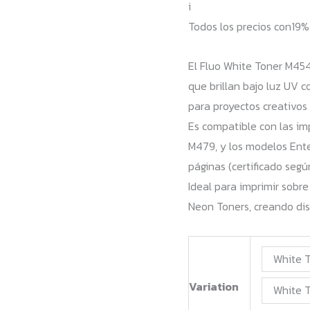
i
ha
Todos los precios con19
34
El Fluo White Toner M45
que brillan bajo luz UV c
para proyectos creativos 
Es compatible con las im
M479, y los modelos Ent
páginas (certificado segú
Ideal para imprimir sobre
Neon Toners, creando dis
White T
Variation
White T