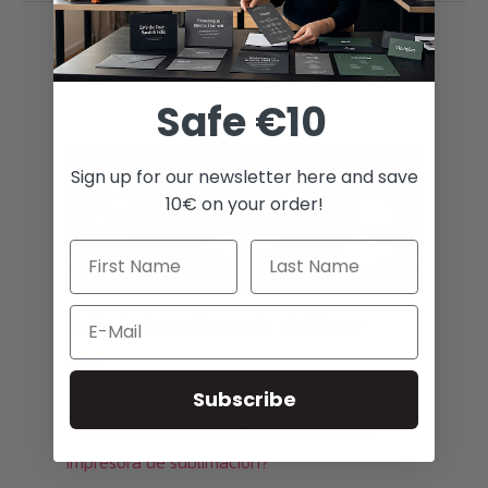
Related Posts
Safe €10
Sign up for our newsletter here and save
10€ on your order!
Email
Guía de transferencia de tóner
Blog
Subscribe