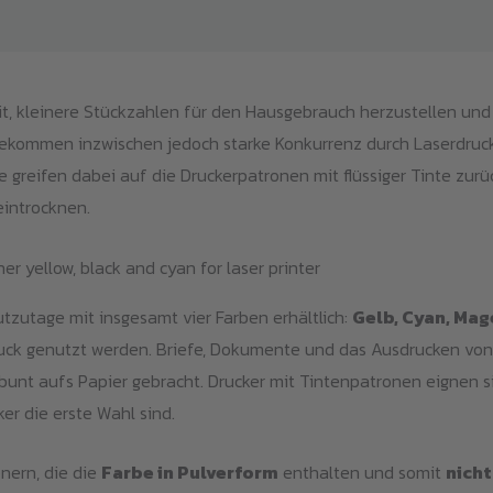
eit, kleinere Stückzahlen für den Hausgebrauch herzustellen und
ekommen inzwischen jedoch starke Konkurrenz durch Laserdrucker
e greifen dabei auf die Druckerpatronen mit flüssiger Tinte zurüc
eintrocknen.
utzutage mit insgesamt vier Farben erhältlich:
Gelb, Cyan, Ma
k genutzt werden. Briefe, Dokumente und das Ausdrucken von B
bunt aufs Papier gebracht. Drucker mit Tintenpatronen eignen s
er die erste Wahl sind.
nern, die die
Farbe in Pulverform
enthalten und somit
nich