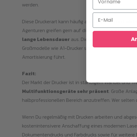
werden.
Email
Diese Druckerart kann häufig auch kopieren und wird 
Agenturen greifen gern auf diese Arbeitsmittel zurü
A
lange Lebensdauer
aus. Diese Druckerart ist belas
Großmodelle wie A1-Drucker sind teuer in der Anschaf
Amortisierung führt.
Fazit:
Der Markt der Drucker ist in ständigem Wandel und Tr
Multifunktionsgeräte sehr präsent
. Große Anla
halbprofessionellen Bereich anzutreffen. Wer selten 
Wenn Du regelmäßig mit Drucken arbeiten und abgesehe
kostenintensivere Anschaffung eines modernen Laserdr
Dokumentendrucks und Farbdrucks sowie für weitere P