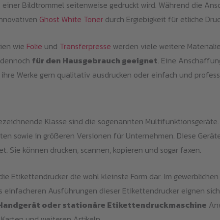
ls einer Bildtrommel seitenweise gedruckt wird. Während die An
 innovativen
Ghost White Toner
durch Ergiebigkeit für etliche Druc
lien wie
Folie
und
Transferpresse
werden viele weitere Materialie
d dennoch
für den Hausgebrauch geeignet
. Eine Anschaffun
r ihre Werke gern qualitativ ausdrucken oder einfach und profes
bezeichnende Klasse sind die sogenannten Multifunktionsgeräte.
n sowie in größeren Versionen für Unternehmen. Diese Geräte e
t. Sie können drucken, scannen, kopieren und sogar faxen.
die Etikettendrucker die wohl kleinste Form dar. Im gewerblich
s einfacheren Ausführungen dieser Etikettendrucker eignen sich
Handgerät oder stationäre Etikettendruckmaschine
Anw
Karten und weiteren Artikeln.