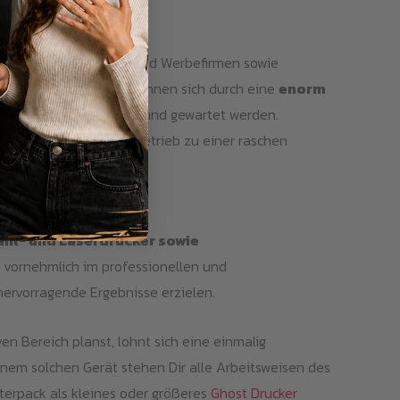
 zu sein. Merchandise- und Werbefirmen sowie
ßigem Gebrauch und zeichnen sich durch eine
enorm
auch regelmäßig gepflegt und gewartet werden.
 was im gewerblichen Betrieb zu einer raschen
ahl- und Laserdrucker sowie
d vornehmlich im professionellen und
hervorragende Ergebnisse erzielen.
n Bereich planst, lohnt sich eine einmalig
inem solchen Gerät stehen Dir alle Arbeitsweisen des
terpack als kleines oder größeres
Ghost Drucker