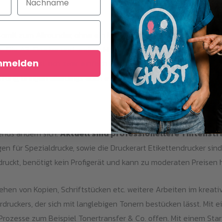
somit zum Allrounder, ohne ein klassisches Multifunktionsgerät
ck. Die A3-Drucker und andere Modelle sind oftmals in regelmä
nmelden
tbar und lässt sich zwar einfach instand setzen, sollte jedoch 
fung, bringen allerdings auch eine entsprechend hohe Leistung,
ends ändern sich.
Aktuell sind professionellere Tintenstr
gen für Spezialdrucke, sowie die Druckerart Etikettendrucker sin
druckt, benötigt kein Profigerät und kann zu moderaten Preisen 
n von Kopien, Schriftstücken etc. weitere Arbeiten im kreative
uckers, der sich mit langlebigen Tonern bestücken lässt. Mit e
rozesse zum Beispiel Tonertransfer & Co. offen. Mit einem Star