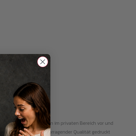
. Sie kommen eher selten im privaten Bereich vor und
 ausgewählt, die in hervorragender Qualität gedruckt