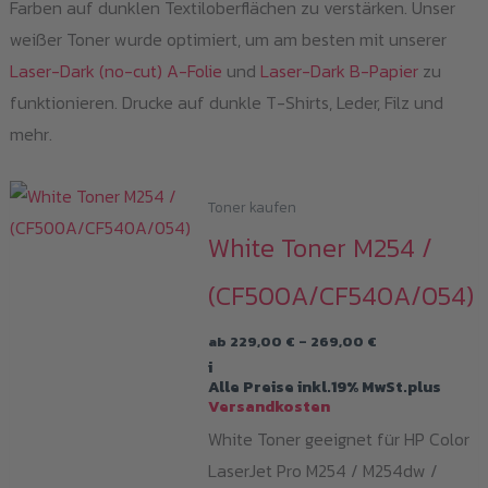
Farben auf dunklen Textiloberflächen zu verstärken. Unser
weißer Toner wurde optimiert, um am besten mit unserer
Laser-Dark (no-cut) A-Folie
und
Laser-Dark B-Papier
zu
funktionieren. Drucke auf dunkle T-Shirts, Leder, Filz und
mehr.
Toner kaufen
White Toner M254 /
(CF500A/CF540A/054)
Preisspanne:
ab
229,00
€
–
269,00
€
229,00 €
i
bis
Alle Preise inkl.19% MwSt.plus
269,00 €
Versandkosten
White Toner geeignet für HP Color
LaserJet Pro M254 / M254dw /