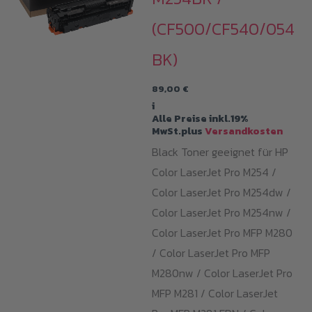
können
(CF500/CF540/054
auf
BK)
der
Produkt
89,00
€
gewähl
i
Alle Preise inkl.19%
werden
MwSt.plus
Versandkosten
Black Toner geeignet für HP
Color LaserJet Pro M254 /
Color LaserJet Pro M254dw /
Color LaserJet Pro M254nw /
Color LaserJet Pro MFP M280
/ Color LaserJet Pro MFP
M280nw / Color LaserJet Pro
MFP M281 / Color LaserJet