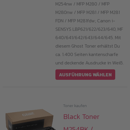
M254nw / MFP M280 / MFP
M280nw / MFP M281 / MFP M281
FDN / MFP M281fdw; Canon i-
SENSYS LBP621/622/623/640, MF
640/641/642/643/644/645. Mit
diesem Ghost Toner erhältst Du
ca. 1.400 Seiten kantenscharfe
und deckende Ausdrucke in Weiß.
Dieses
AUSFÜHRUNG WÄHLEN
Produk
weist
mehrer
Varian
Toner kaufen
auf.
Black Toner
Die
M254BK /
Option