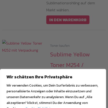
Sublimationsrohling auf dem
Markt wählen.
IN DEN WARENKORB
Toner kaufen
Sublime Yellow
Toner M254 /
(CF542A/CF502/054
Wir schätzen Ihre Privatsphäre
Y)
Wir verwenden Cookies, um Dein Surferlebnis zu verbessern,
personalisierte Anzeigen oder Inhalte einzusetzen und
179,00
€
unseren Datenverkehr zu analysieren. Wenn Du auf „Alle
i
akzeptieren" klickst, stimmst Du der Anwendung von
Alle Preise inkl.19% MwSt.plus