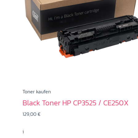
Toner kaufen
Black Toner HP CP3525 / CE250X
129,00
€
i