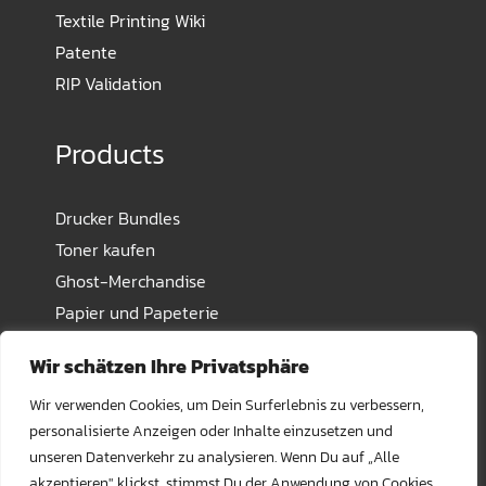
Textile Printing Wiki
Patente
RIP Validation
Products
Drucker Bundles
Toner kaufen
Ghost-Merchandise
Papier und Papeterie
Transfermaterial und Pressen
Wir schätzen Ihre Privatsphäre
Safe payment methods
Wir verwenden Cookies, um Dein Surferlebnis zu verbessern,
personalisierte Anzeigen oder Inhalte einzusetzen und
unseren Datenverkehr zu analysieren. Wenn Du auf „Alle
akzeptieren" klickst, stimmst Du der Anwendung von Cookies