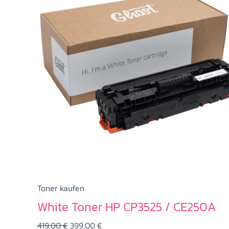
Toner kaufen
White Toner HP CP3525 / CE250A
Ursprünglicher
Aktueller
419,00
€
399,00
€