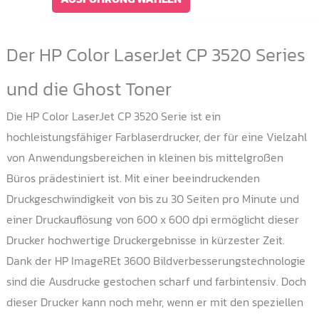
Produkt
weist
Der HP Color LaserJet CP 3520 Series
mehrere
Varianten
und die Ghost Toner
auf.
Die HP Color LaserJet CP 3520 Serie ist ein
Die
hochleistungsfähiger Farblaserdrucker, der für eine Vielzahl
Optionen
von Anwendungsbereichen in kleinen bis mittelgroßen
können
Büros prädestiniert ist. Mit einer beeindruckenden
auf
Druckgeschwindigkeit von bis zu 30 Seiten pro Minute und
der
einer Druckauflösung von 600 x 600 dpi ermöglicht dieser
Produktseite
Drucker hochwertige Druckergebnisse in kürzester Zeit.
gewählt
Dank der HP ImageREt 3600 Bildverbesserungstechnologie
werden
sind die Ausdrucke gestochen scharf und farbintensiv. Doch
dieser Drucker kann noch mehr, wenn er mit den speziellen