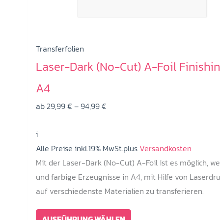
Transferfolien
Laser-Dark (No-Cut) A-Foil Finishi
A4
Preisspanne:
ab
29,99
€
–
94,99
€
29,99 €
i
bis
Alle Preise inkl.19% MwSt.plus
94,99 €
Versandkosten
Mit der Laser-Dark (No-Cut) A-Foil ist es möglich, w
und farbige Erzeugnisse in A4, mit Hilfe von Laserdru
auf verschiedenste Materialien zu transferieren.
Dieses
AUSFÜHRUNG WÄHLEN