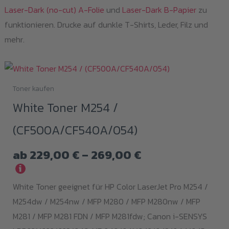
Laser-Dark (no-cut) A-Folie
und
Laser-Dark B-Papier
zu
funktionieren. Drucke auf dunkle T-Shirts, Leder, Filz und
mehr.
Toner kaufen
Dieses
White Toner M254 /
Produkt
weist
(CF500A/CF540A/054)
mehrere
Varianten
Preisspanne:
ab
229,00
€
–
269,00
€
auf.
229,00 €
i
Die
bis
White Toner geeignet für HP Color LaserJet Pro M254 /
Optionen
269,00 €
M254dw / M254nw / MFP M280 / MFP M280nw / MFP
können
M281 / MFP M281 FDN / MFP M281fdw; Canon i-SENSYS
auf