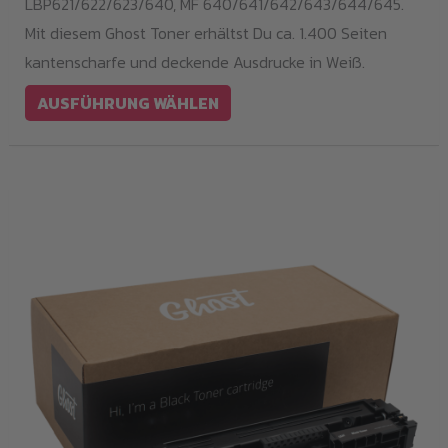
LBP621/622/623/640, MF 640/641/642/643/644/645.
der
Mit diesem Ghost Toner erhältst Du ca. 1.400 Seiten
Produktseite
kantenscharfe und deckende Ausdrucke in Weiß.
gewählt
AUSFÜHRUNG WÄHLEN
werden