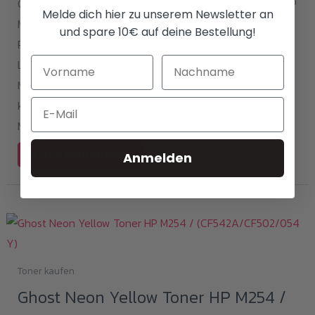
Color LaserJet Pro MFP M280nw / Color LaserJet Pro MFP
Melde dich hier zu unserem Newsletter an
M281 / Color LaserJet Pro MFP M281 FDN / Color LaserJet
und spare 10€ auf deine Bestellung!
Pro MFP M281 FDW; Canon i-SENSYS/ Color imageCLASS
LBP621/622/623/640, MF 640/641/642/643/644/645.
Mit diesem Ghost Toner erhältst Du ca. 1300 Seiten
Email
kantenscharfe und deckende Ausdrucke in Neon
Magenta.
IN DEN WARENKORB
Anmelden
Toner kaufen
Ghost Neon Yellow Toner HP M254 /