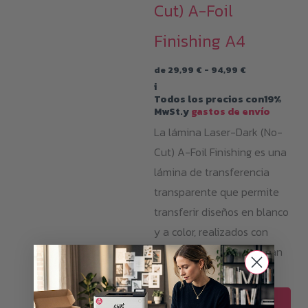
Cut) A-Foil
Finishing A4
Rango
de
29,99
€
-
94,99
€
de
i
precios:
Todos los precios con19%
desde
MwSt.y
gastos de envío
29,99 €
hasta
La lámina Laser-Dark (No-
94,99 €
Cut) A-Foil Finishing es una
lámina de transferencia
transparente que permite
transferir diseños en blanco
y a color, realizados con
impresión láser, a una gran
variedad de materiales.
Est
SELECCIONAR