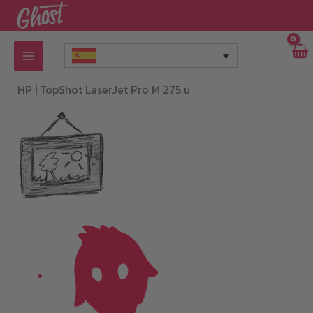
Ir
al
contenido
HP |
TopShot LaserJet Pro M 275 u