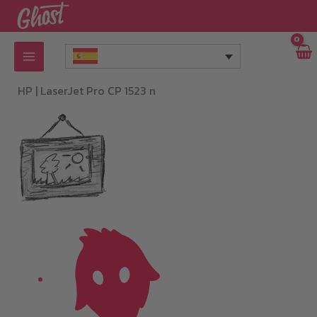
Ir
al
contenido
HP |
LaserJet Pro CP 1523 n