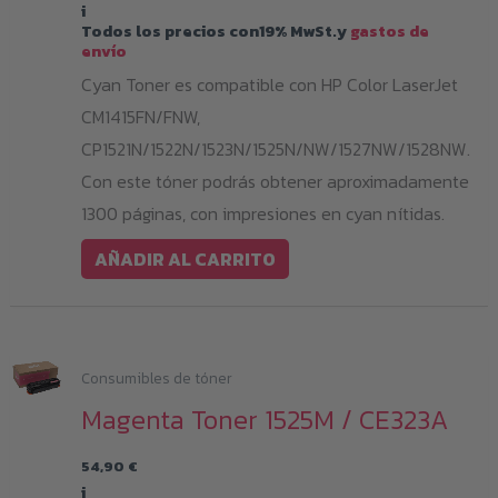
i
Todos los precios con19% MwSt.y
gastos de
envío
Cyan Toner es compatible con HP Color LaserJet
CM1415FN/FNW,
CP1521N/1522N/1523N/1525N/NW/1527NW/1528NW.
Con este tóner podrás obtener aproximadamente
1300 páginas, con impresiones en cyan nítidas.
AÑADIR AL CARRITO
Consumibles de tóner
Magenta Toner 1525M / CE323A
54,90
€
i