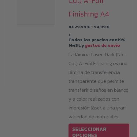
Cut) A-Foil
Finishing A4
Rango
de
29,99
€
-
94,99
€
de
i
precios:
Todos los precios con19%
desde
MwSt.y
gastos de envío
29,99 €
hasta
La lámina Laser-Dark (No-
94,99 €
Cut) A-Foil Finishing es una
lámina de transferencia
transparente que permite
transferir diseños en blanco
y a color, realizados con
impresión láser, a una gran
variedad de materiales.
Est
SELECCIONAR
pro
OPCIONES