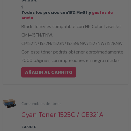
64,00
€
i
Todos los precios con19% MwSt.y
gastos de
envío
Black Toner es compatible con HP Color LaserJet
CM1415FN/FNW,
CP1521N/1522N/1523N/1525N/NW/1527NW/1528NW.
Con este tóner podrás obtener aproximadamente
2000 páginas, con impresiones en negro nítidas.
AÑADIR AL CARRITO
Consumibles de tóner
Cyan Toner 1525C / CE321A
54,90
€