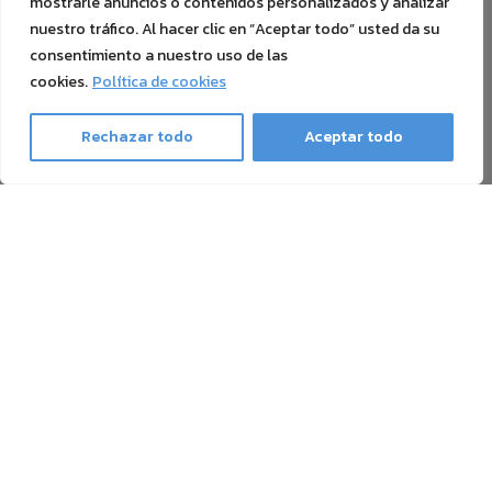
mostrarle anuncios o contenidos personalizados y analizar
nuestro tráfico. Al hacer clic en “Aceptar todo” usted da su
consentimiento a nuestro uso de las
cookies.
Política de cookies
Rechazar todo
Aceptar todo
Ghost Newsletter
Nuestro boletín contiene todo sobre la impresión con
Tóner Blanco, Tóner Sublime, Tóner Neón y transferencia
de tóner, además de noticias y ofertas. Puedes darte de
baja en cualquier momento.