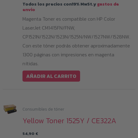
Todos los precios con19% MwSt.y
gastos de
envío
Magenta Toner es compatible con HP Color
LaserJet CM1415FN/FNW,
CP1521N/1522N/1523N/1525N/NW/1527NW/1528NW.
Con este tóner podrás obtener aproximadamente
1300 páginas con impresiones en magenta
nítidas.
AÑADIR AL CARRITO
Consumibles de tóner
Yellow Toner 1525Y / CE322A
54,90
€