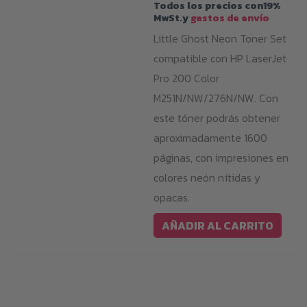
Todos los precios con19%
era:
es:
MwSt.y
gastos de envío
899,00 €.
599,00 €.
Little Ghost Neon Toner Set
compatible con HP LaserJet
Pro 200 Color
M251N/NW/276N/NW. Con
este tóner podrás obtener
aproximadamente 1600
páginas, con impresiones en
colores neón nítidas y
opacas.
AÑADIR AL CARRITO