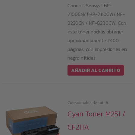
Canon I-Sensys LBP-
7100CN/ LBP-7110CW/ MF-
8230CN / MF-8280CW. Con
este tóner podrás obtener
aproximadamente 2400
páginas, con impresiones en
negro nítidas.
AÑADIR AL CARRITO
Consumibles de tóner
Cyan Toner M251 /
CF211A