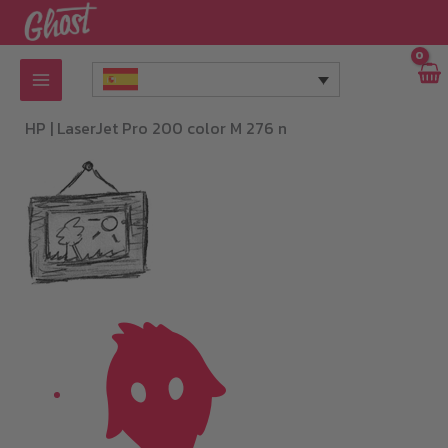
Ir
al
contenido
HP |
LaserJet Pro 200 color M 276 n