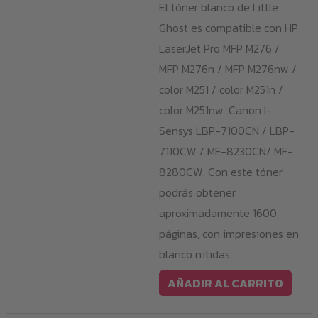
El tóner blanco de Little
Ghost es compatible con HP
LaserJet Pro MFP M276 /
MFP M276n / MFP M276nw /
color M251 / color M251n /
color M251nw. Canon I-
Sensys LBP-7100CN / LBP-
7110CW / MF-8230CN/ MF-
8280CW. Con este tóner
podrás obtener
aproximadamente 1600
páginas, con impresiones en
blanco nítidas.
AÑADIR AL CARRITO