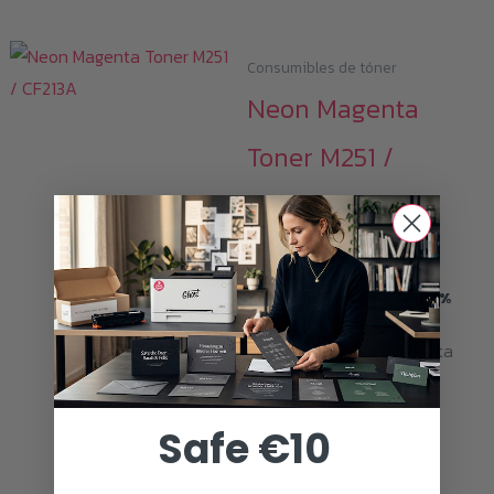
Consumibles de tóner
Neon Magenta
Toner M251 /
CF213A
229,00
€
i
Todos los precios con19%
MwSt.y
gastos de envío
Little Ghost Neon Magenta
Toner compatible con HP
Laser Jet Pro 200 Color
Safe €10
M251N / NW / 276N / NW.
Canon I- Sensys LBP-