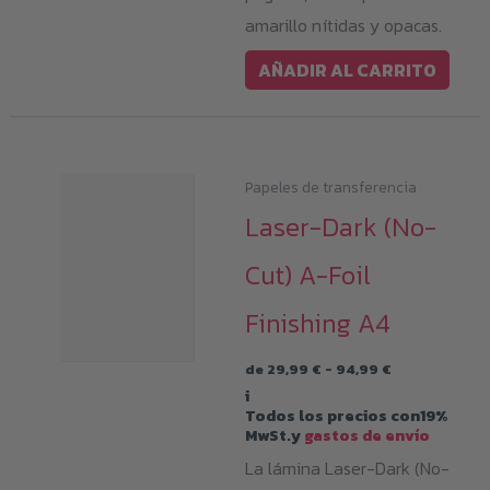
amarillo nítidas y opacas.
AÑADIR AL CARRITO
Papeles de transferencia
Laser-Dark (No-
Cut) A-Foil
Finishing A4
Rango
de
29,99
€
-
94,99
€
de
i
precios:
Todos los precios con19%
desde
MwSt.y
gastos de envío
29,99 €
hasta
La lámina Laser-Dark (No-
94,99 €