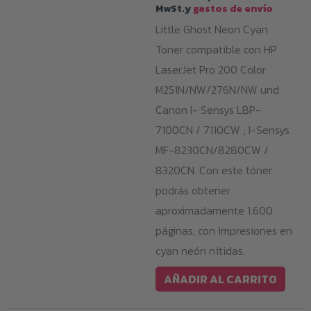
MwSt.y
gastos de envío
Little Ghost Neon Cyan
Toner compatible con HP
LaserJet Pro 200 Color
M251N/NW/276N/NW und
Canon I- Sensys LBP-
7100CN / 7110CW ; I-Sensys
MF-8230CN/8280CW /
8320CN. Con este tóner
podrás obtener
aproximadamente 1.600
páginas, con impresiones en
cyan neón nítidas.
AÑADIR AL CARRITO