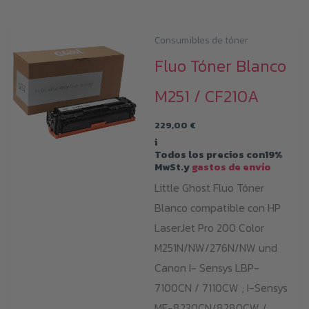
Consumibles de tóner
Fluo Tóner Blanco
M251 / CF210A
229,00
€
i
Todos los precios con19%
MwSt.y
gastos de envío
Little Ghost Fluo Tóner
Blanco compatible con HP
LaserJet Pro 200 Color
M251N/NW/276N/NW und
Canon I- Sensys LBP-
7100CN / 7110CW ; I-Sensys
MF-8230CN/8280CW /