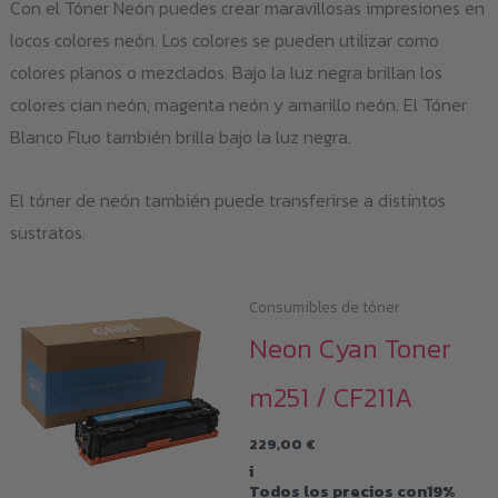
Con el Tóner Neón puedes crear maravillosas impresiones en
eleg
locos colores neón. Los colores se pueden utilizar como
en
colores planos o mezclados. Bajo la luz negra brillan los
la
colores cian neón, magenta neón y amarillo neón. El Tóner
pág
Blanco Fluo también brilla bajo la luz negra.
de
pro
El tóner de neón también puede transferirse a distintos
sustratos.
Consumibles de tóner
Neon Cyan Toner
m251 / CF211A
229,00
€
i
Todos los precios con19%