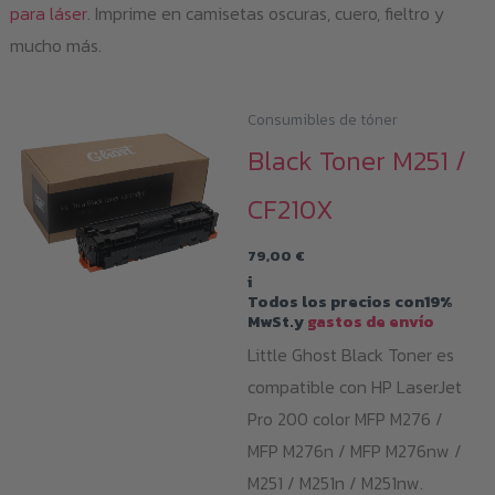
para láser
. Imprime en camisetas oscuras, cuero, fieltro y
mucho más.
Consumibles de tóner
Black Toner M251 /
CF210X
79,00
€
i
Todos los precios con19%
MwSt.y
gastos de envío
Little Ghost Black Toner es
compatible con HP LaserJet
Pro 200 color MFP M276 /
MFP M276n / MFP M276nw /
M251 / M251n / M251nw.