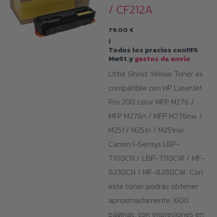
/ CF212A
79,00
€
i
Todos los precios con19%
MwSt.y
gastos de envío
Little Ghost Yellow Toner es
compatible con HP LaserJet
Pro 200 color MFP M276 /
MFP M276n / MFP M276nw /
M251 / M251n / M251nw.
Canon I-Sensys LBP-
7100CN / LBP-7110CW / MF-
8230CN / MF-8280CW. Con
este tóner podrás obtener
aproximadamente 1600
páginas, con impresiones en