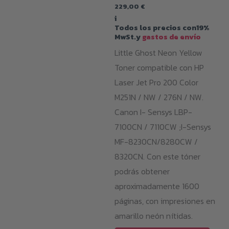
229,00
€
i
Todos los precios con19%
MwSt.y
gastos de envío
Little Ghost Neon Yellow
Toner compatible con HP
Laser Jet Pro 200 Color
M251N / NW / 276N / NW.
Canon I- Sensys LBP-
7100CN / 7110CW ;I-Sensys
MF-8230CN/8280CW /
8320CN. Con este tóner
podrás obtener
aproximadamente 1600
páginas, con impresiones en
amarillo neón nítidas.