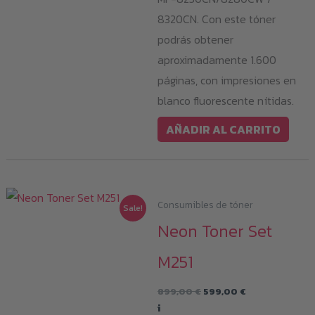
8320CN. Con este tóner
podrás obtener
aproximadamente 1.600
páginas, con impresiones en
blanco fluorescente nítidas.
AÑADIR AL CARRITO
Consumibles de tóner
Sale!
Neon Toner Set
M251
El
El
899,00
€
599,00
€
precio
precio
i
original
actual