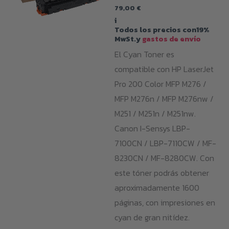
79,00
€
i
Todos los precios con19%
MwSt.y
gastos de envío
El Cyan Toner es
compatible con HP LaserJet
Pro 200 Color MFP M276 /
MFP M276n / MFP M276nw /
M251 / M251n / M251nw.
Canon I-Sensys LBP-
7100CN / LBP-7110CW / MF-
8230CN / MF-8280CW. Con
este tóner podrás obtener
aproximadamente 1600
páginas, con impresiones en
cyan de gran nitídez.