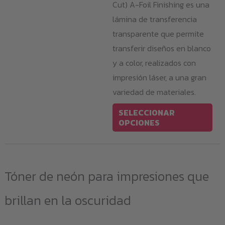
Cut) A-Foil Finishing es una
lámina de transferencia
transparente que permite
transferir diseños en blanco
y a color, realizados con
impresión láser, a una gran
variedad de materiales.
Est
SELECCIONAR
pro
OPCIONES
tie
múl
var
Tóner de neón para impresiones que
Las
opc
brillan en la oscuridad
se
pu