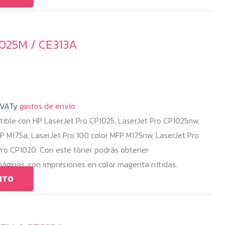
1025M / CE313A
 VATy
gastos de envío
ible con HP LaserJet Pro CP1025, LaserJet Pro CP1025nw,
FP M175a, LaserJet Pro 100 color MFP M175nw, LaserJet Pro
Pro CP1020. Con este tóner podrás obtener
ginas, con impresiones en color magenta nítidas.
ITO