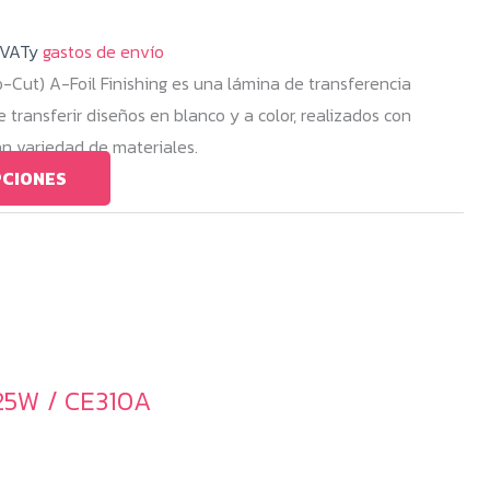
cios:
 VATy
de
gastos de envío
-Cut) A-Foil Finishing es una lámina de transferencia
9.00
transferir diseños en blanco y a color, realizados con
ta
an variedad de materiales.
59.00
Este
PCIONES
producto
tiene
múltiples
variantes.
Las
opciones
25W / CE310A
se
pueden
elegir