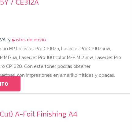
25Y / CE312A
 VATy
gastos de envío
con HP LaserJet Pro CP1025, LaserJet Pro CP1025nw,
FP M175a, LaserJet Pro 100 color MFP M175nw, LaserJet Pro
Pro CP1020. Con este tóner podrás obtener
ginas, con impresiones en amarillo nítidas y opacas.
ITO
ut) A-Foil Finishing A4
go