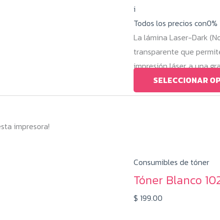
i
pre
Todos los precios con0%
des
La lámina Laser-Dark (No
$ 4
transparente que permite 
has
impresión láser, a una gr
$ 1
SELECCIONAR O
esta impresora!
Consumibles de tóner
Tóner Blanco 10
$
199.00