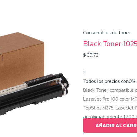
Consumibles de tóner
Black Toner 102
$
39.72
i
Todos los precios con0%
Black Toner compatible c
LaserJet Pro 100 color M
TopShot M275, LaserJet 
aproximadamente 1.200 pá
AÑADIR AL CARR