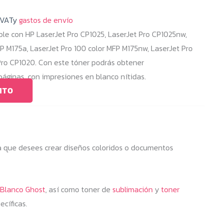
en
la
 VATy
gastos de envío
página
le con HP LaserJet Pro CP1025, LaserJet Pro CP1025nw,
de
FP M175a, LaserJet Pro 100 color MFP M175nw, LaserJet Pro
producto
Pro CP1020. Con este tóner podrás obtener
ginas, con impresiones en blanco nítidas.
ITO
sea que desees crear diseños coloridos o documentos
 Blanco Ghost
, así como toner de
sublimación
y
toner
ecíficas.