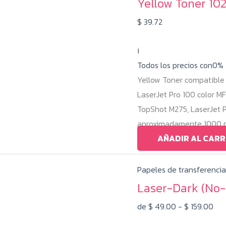
Yellow Toner 10
$
39.72
i
Todos los precios con0%
Yellow Toner compatible 
LaserJet Pro 100 color M
TopShot M275, LaserJet 
aproximadamente 1000 pá
AÑADIR AL CARR
Papeles de transferencia
Laser-Dark (No-C
Ran
de
$
49.00
-
$
159.00
de