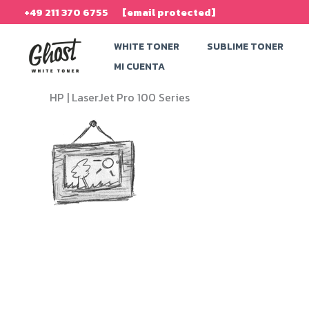
Ir
+49 211 370 6755
[email protected]
al
WHITE TONER
SUBLIME TONER
contenido
MI CUENTA
HP |
LaserJet Pro 100 Series