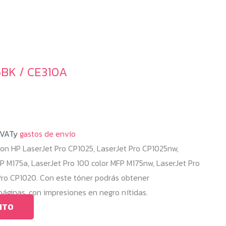
5BK / CE310A
 VATy
gastos de envío
on HP LaserJet Pro CP1025, LaserJet Pro CP1025nw,
FP M175a, LaserJet Pro 100 color MFP M175nw, LaserJet Pro
Pro CP1020. Con este tóner podrás obtener
ginas, con impresiones en negro nítidas.
ITO