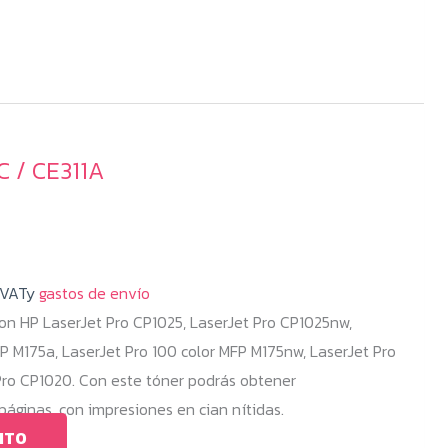
C / CE311A
 VATy
gastos de envío
n HP LaserJet Pro CP1025, LaserJet Pro CP1025nw,
FP M175a, LaserJet Pro 100 color MFP M175nw, LaserJet Pro
Pro CP1020. Con este tóner podrás obtener
ginas, con impresiones en cian nítidas.
ITO