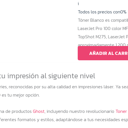
i
Todos los precios con0%
Tóner Blanco es compatib
LaserJet Pro 100 color M
TopShot M275, LaserJet 
aproximadamente 1.200 pá
AÑADIR AL CARR
tu impresión al siguiente nivel
ries, reconocidas por su alta calidad en impresiones láser. Ya 
0 es tu mejor opción.
ama de productos
Ghost
, incluyendo nuestro revolucionario
Toner
 diferentes formatos y estilos, adaptándose a tus necesidades esp