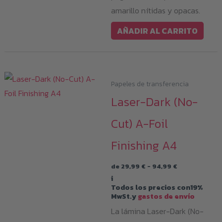
amarillo nítidas y opacas.
AÑADIR AL CARRITO
Papeles de transferencia
Laser-Dark (No-
Cut) A-Foil
Finishing A4
Rango
de
29,99
€
-
94,99
€
de
i
precios:
Todos los precios con19%
desde
MwSt.y
gastos de envío
29,99 €
hasta
La lámina Laser-Dark (No-
94,99 €