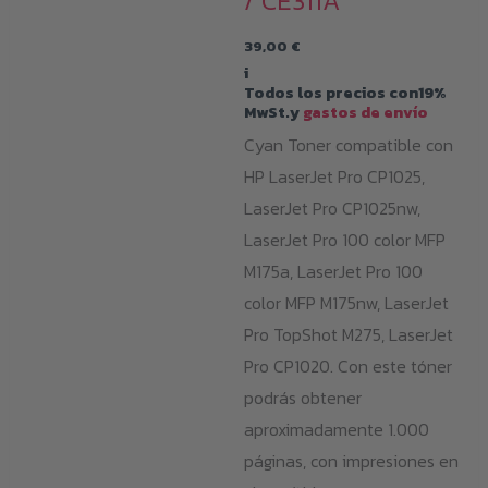
/ CE311A
39,00
€
i
Todos los precios con19%
MwSt.y
gastos de envío
Cyan Toner compatible con
HP LaserJet Pro CP1025,
LaserJet Pro CP1025nw,
LaserJet Pro 100 color MFP
M175a, LaserJet Pro 100
color MFP M175nw, LaserJet
Pro TopShot M275, LaserJet
Pro CP1020. Con este tóner
podrás obtener
aproximadamente 1.000
páginas, con impresiones en