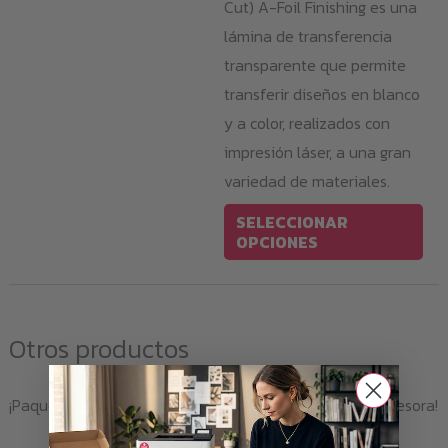
Cut) A-Foil Finishing es una
lámina de transferencia
transparente que permite
transferir diseños en blanco
y a color, realizados con
impresión láser, a una gran
variedad de materiales.
Est
SELECCIONAR
pro
OPCIONES
tie
múl
var
Otros productos
Las
opc
¡Paquetes y juegos de tóner disponibles para esta impresora!
se
pu