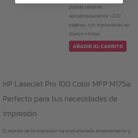
podrás obtener
aproximadamente 1.200
páginas, con impresiones en
blanco nítidas.
AÑADIR AL CARRITO
HP LaserJet Pro 100 Color MFP M175a:
Perfecto para tus necesidades de
impresión
El mundo de la impresión ha evolucionado enormemente y