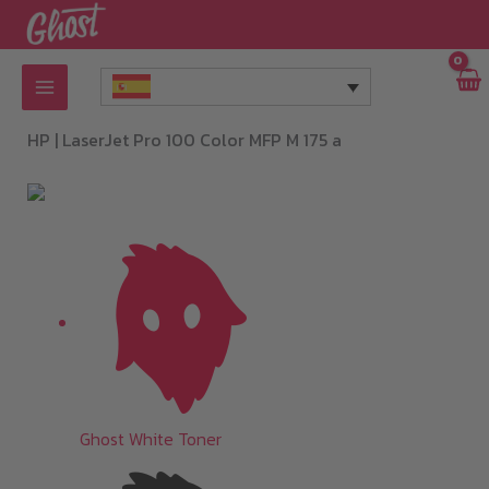
Ir
al
contenido
HP |
LaserJet Pro 100 Color MFP M 175 a
Ghost White Toner