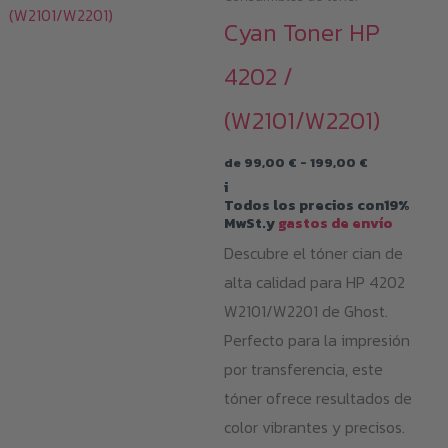
Las
Cyan Toner HP
opc
se
4202 /
pu
(W2101/W2201)
eleg
en
Rango
de
99,00
€
-
199,00
€
la
de
i
precios:
pág
Todos los precios con19%
desde
MwSt.y
gastos de envío
99,00 €
de
hasta
Descubre el tóner cian de
199,00 €
pro
alta calidad para HP 4202
W2101/W2201 de Ghost.
Perfecto para la impresión
por transferencia, este
tóner ofrece resultados de
color vibrantes y precisos.