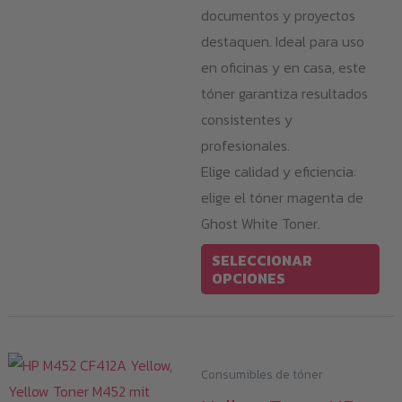
documentos y proyectos
destaquen. Ideal para uso
en oficinas y en casa, este
tóner garantiza resultados
consistentes y
profesionales.
Elige calidad y eficiencia:
elige el tóner magenta de
Ghost White Toner.
Est
SELECCIONAR
pro
OPCIONES
tie
múl
var
Consumibles de tóner
Las