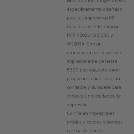
Nuestro tóner magenta está
199,00 €
pro
específicamente diseñado
para las impresoras HP
Color LaserJet Enterprise
MFP 4202w, W2103A y
W2203A. Con un
rendimiento de impresión
impresionante de hasta
5,500 páginas, este tóner
proporciona una solución
confiable y duradera para
todas tus necesidades de
impresión.
Confía en impresiones
nítidas y colores vibrantes
que harán que tus