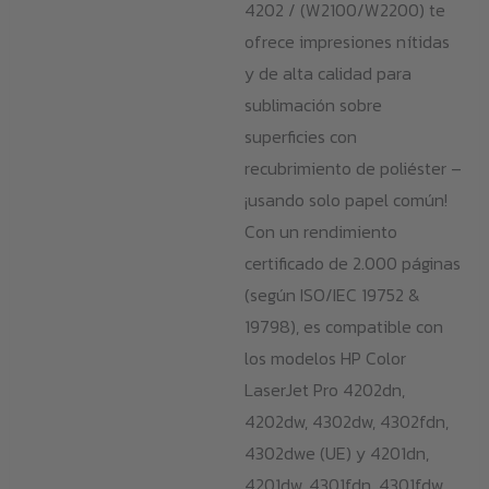
4202 / (W2100/W2200) te
ofrece impresiones nítidas
y de alta calidad para
sublimación sobre
superficies con
recubrimiento de poliéster –
¡usando solo papel común!
Con un rendimiento
certificado de 2.000 páginas
(según ISO/IEC 19752 &
19798), es compatible con
los modelos HP Color
LaserJet Pro 4202dn,
4202dw, 4302dw, 4302fdn,
4302dwe (UE) y 4201dn,
4201dw, 4301fdn, 4301fdw