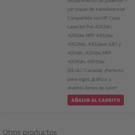
recubrimiento de poliéster –
¡sin papel de transferencia!
Compatible con HP Color
LaserJet Pro 4202dn,
4202dw, MFP 4302dw,
4302fdn, 4302dwe (UE) y
4201dn, 4201dw, MFP
4301fdn, 4301fdw
(EE.UU./Canadá). ¡Perfecto
para logos, gráficos y
diseños llenos de color!
AÑADIR AL CARRITO
Otros productos