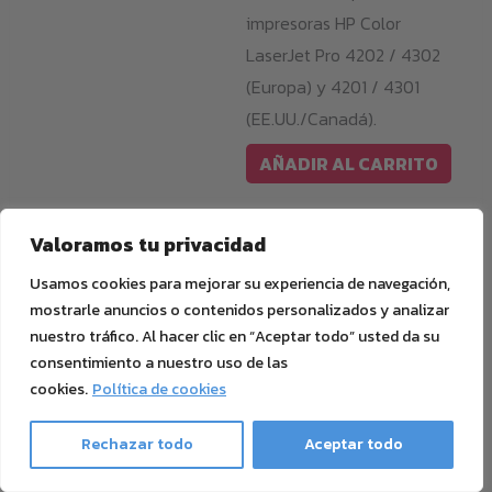
impresoras HP Color
LaserJet Pro 4202 / 4302
(Europa) y 4201 / 4301
(EE.UU./Canadá).
AÑADIR AL CARRITO
Valoramos tu privacidad
Usamos cookies para mejorar su experiencia de navegación,
mostrarle anuncios o contenidos personalizados y analizar
nuestro tráfico. Al hacer clic en “Aceptar todo” usted da su
consentimiento a nuestro uso de las
Posibilidades Creativas con la HP Color LaserJet Pro MFP
cookies.
Política de cookies
4301fdn y Ghost White Toner
La HP Color LaserJet Pro MFP 4301fdn no solo ofrece una
Rechazar todo
Aceptar todo
excelente calidad de impresión y fiabilidad, sino también