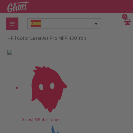
Ir
al
contenido
HP |
Color LaserJet Pro MFP 4301fdn
Ghost White Toner