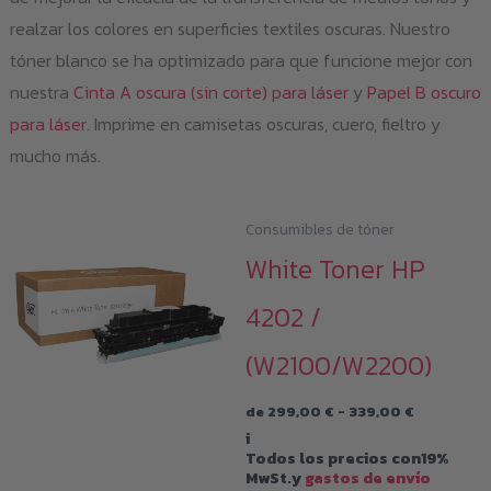
realzar los colores en superficies textiles oscuras. Nuestro
tóner blanco se ha optimizado para que funcione mejor con
nuestra
Cinta A oscura (sin corte) para láser
y
Papel B oscuro
para láser
. Imprime en camisetas oscuras, cuero, fieltro y
mucho más.
Consumibles de tóner
White Toner HP
4202 /
(W2100/W2200)
Rango
de
299,00
€
-
339,00
€
de
i
precios:
Todos los precios con19%
desde
MwSt.y
gastos de envío
299,00 €