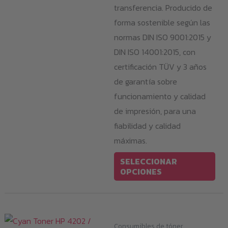
transferencia. Producido de
forma sostenible según las
normas DIN ISO 9001:2015 y
DIN ISO 14001:2015, con
certificación TÜV y 3 años
de garantía sobre
funcionamiento y calidad
de impresión, para una
fiabilidad y calidad
máximas.
Est
SELECCIONAR
pro
OPCIONES
tie
múl
var
Consumibles de tóner