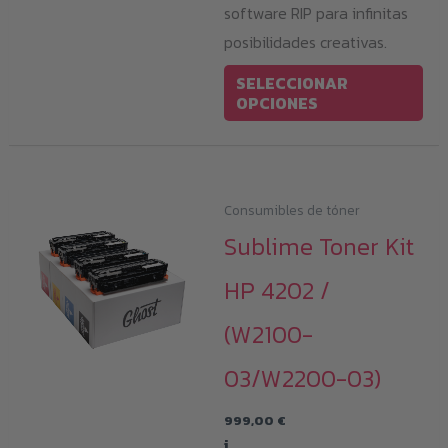
software RIP para infinitas
posibilidades creativas.
Est
SELECCIONAR
pro
OPCIONES
tie
múl
var
Consumibles de tóner
Las
Sublime Toner Kit
opc
se
HP 4202 /
pu
(W2100-
eleg
en
03/W2200-03)
la
pág
999,00
€
i
de