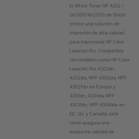
hasta
El White Toner HP 4202 /
339,00 €
(W2100/W2200) de Ghost
ofrece una solución de
impresión de alta calidad
para impresoras HP Color
LaserJet Pro. Compatible
con modelos como HP Color
LaserJet Pro 4202dn,
4202dw, MFP 4302dw, MFP
4302fdn en Europa y
4201dn, 4201dw, MFP
4301fdn, MFP 4301fdw en
EE. UU. y Canadá, este
tóner asegura una
excelente calidad de