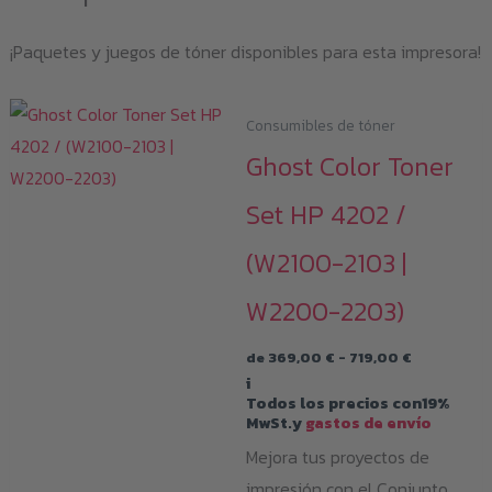
¡Paquetes y juegos de tóner disponibles para esta impresora!
Consumibles de tóner
Ghost Color Toner
Set HP 4202 /
(W2100-2103 |
W2200-2203)
Rango
de
369,00
€
-
719,00
€
de
i
precios:
Todos los precios con19%
desde
MwSt.y
gastos de envío
369,00 €
hasta
Mejora tus proyectos de
719,00 €
impresión con el Conjunto