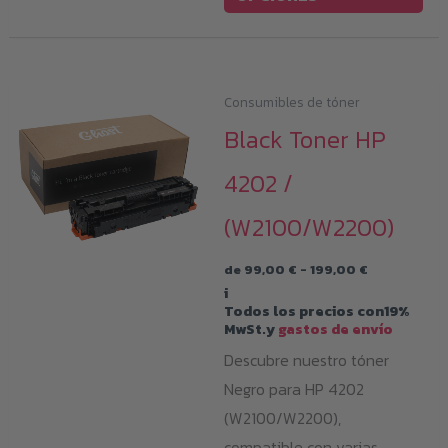
tie
múl
var
Consumibles de tóner
Las
Black Toner HP
opc
se
4202 /
pu
(W2100/W2200)
eleg
en
Rango
de
99,00
€
-
199,00
€
la
de
i
precios:
pág
Todos los precios con19%
desde
MwSt.y
gastos de envío
99,00 €
de
hasta
Descubre nuestro tóner
199,00 €
pro
Negro para HP 4202
(W2100/W2200),
compatible con varias