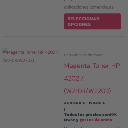
aplicaciones comerciales.
Est
SELECCIONAR
pro
OPCIONES
tie
múl
var
Consumibles de tóner
Las
Magenta Toner HP
opc
se
4202 /
pu
(W2103/W2203)
eleg
en
Rango
de
99,00
€
-
199,00
€
la
de
i
precios:
pág
Todos los precios con19%
desde
MwSt.y
gastos de envío
99,00 €
de
hasta