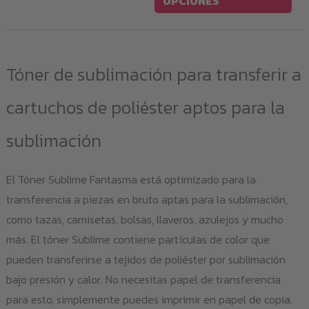
OPCIONES
tie
múl
var
Tóner de sublimación para transferir a
Las
opc
cartuchos de poliéster aptos para la
se
sublimación
pu
eleg
en
El Tóner Sublime Fantasma está optimizado para la
la
transferencia a piezas en bruto aptas para la sublimación,
pág
como tazas, camisetas, bolsas, llaveros, azulejos y mucho
de
más. El tóner Sublime contiene partículas de color que
pro
pueden transferirse a tejidos de poliéster por sublimación
bajo presión y calor. No necesitas papel de transferencia
para esto, simplemente puedes imprimir en papel de copia.