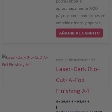
podrás obtener
aproximadamente 1000
páginas, con impresiones en
amarillo nítidas y opacas.
AÑADIR AL CARRITO
Papeles de transferencia
Laser-Dark (No-
Cut) A-Foil
Finishing A4
Rango
de
29,99
€
-
94,99
€
de
i
precios:
Todos los precios con19%