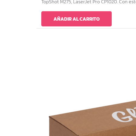
TopShot M275, LaserJet Pro CP1020. Con est
AÑADIR AL CARRITO