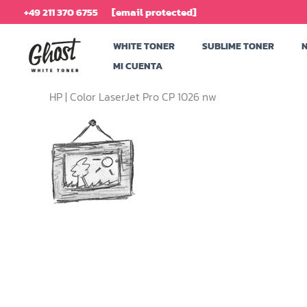
Ir
+49 211 370 6755
[email protected]
al
WHITE TONER
SUBLIME TONER
contenido
MI CUENTA
HP |
Color LaserJet Pro CP 1026 nw