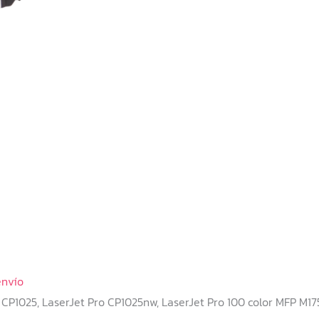
envío
CP1025, LaserJet Pro CP1025nw, LaserJet Pro 100 color MFP M175