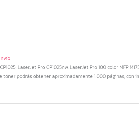
envío
CP1025, LaserJet Pro CP1025nw, LaserJet Pro 100 color MFP M175
e tóner podrás obtener aproximadamente 1.000 páginas, con im