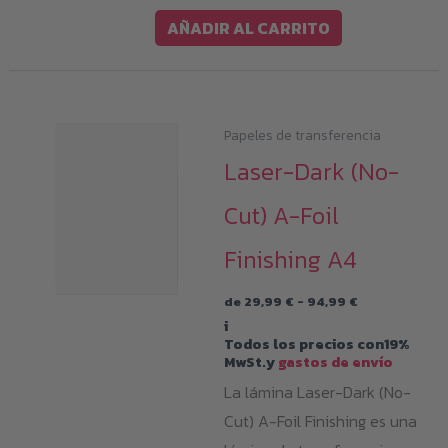
AÑADIR AL CARRITO
Papeles de transferencia
Laser-Dark (No-
Cut) A-Foil
Finishing A4
Rango
de
29,99
€
-
94,99
€
de
i
precios:
Todos los precios con19%
desde
MwSt.y
gastos de envío
29,99 €
hasta
La lámina Laser-Dark (No-
94,99 €
Cut) A-Foil Finishing es una