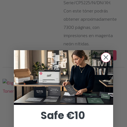
Serie/CP5225/N/DN/XH.
Con este tóner podrás
obtener aproximadamente
7300 páginas, con
impresiones en magenta
neón nítidas.
AÑADIR AL CARRITO
Consumibles de tóner
Big Ghost Neon
Yellow Toner /
Safe €10
CE742A