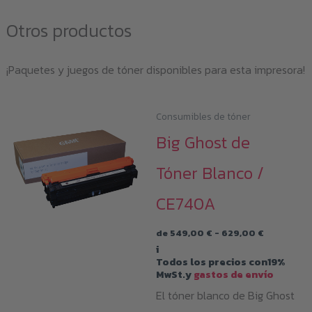
Otros productos
¡Paquetes y juegos de tóner disponibles para esta impresora!
Consumibles de tóner
Big Ghost de
Tóner Blanco /
CE740A
Rango
de
549,00
€
-
629,00
€
de
i
precios:
Todos los precios con19%
desde
MwSt.y
gastos de envío
549,00 €
hasta
El tóner blanco de Big Ghost
629,00 €