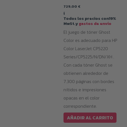
eleg
729,00
€
i
en
Todos los precios con19%
la
MwSt.y
gastos de envío
pág
El juego de tóner Ghost
de
Color es adecuado para HP
pro
Color LaserJet CP5220
Series/CP5225/N/DN/XH .
Con cada tóner Ghost se
obtienen alrededor de
7.300 páginas con bordes
nítidos e impresiones
opacas en el color
correspondiente.
AÑADIR AL CARRITO