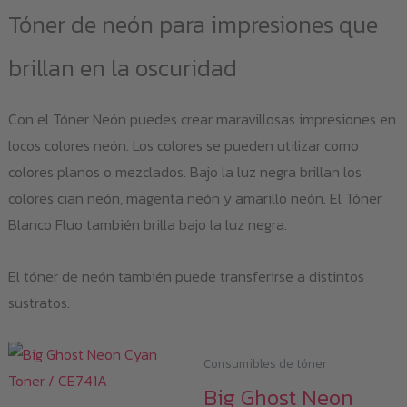
var
Tóner de neón para impresiones que
Las
opc
brillan en la oscuridad
se
pu
Con el Tóner Neón puedes crear maravillosas impresiones en
eleg
locos colores neón. Los colores se pueden utilizar como
en
colores planos o mezclados. Bajo la luz negra brillan los
la
colores cian neón, magenta neón y amarillo neón. El Tóner
pág
Blanco Fluo también brilla bajo la luz negra.
de
pro
El tóner de neón también puede transferirse a distintos
sustratos.
Consumibles de tóner
Big Ghost Neon