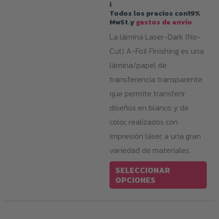
i
precios:
Todos los precios con19%
desde
MwSt.y
gastos de envío
44,99 €
hasta
La lámina Laser-Dark (No-
139,99 €
Cut) A-Foil Finishing es una
lámina/papel de
transferencia transparente
que permite transferir
diseños en blanco y de
color, realizados con
impresión láser, a una gran
variedad de materiales.
Est
SELECCIONAR
pro
OPCIONES
tie
múl