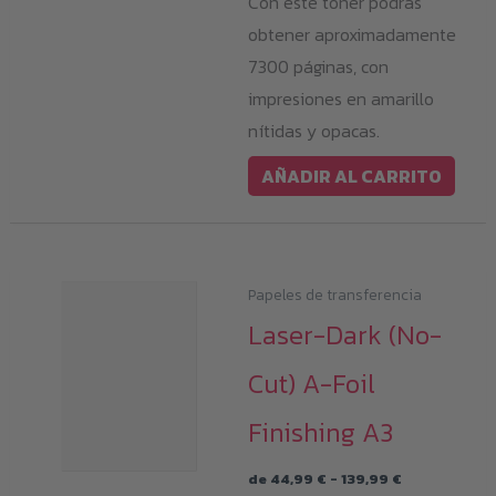
Con este tóner podrás
obtener aproximadamente
7300 páginas, con
impresiones en amarillo
nítidas y opacas.
AÑADIR AL CARRITO
Papeles de transferencia
Laser-Dark (No-
Cut) A-Foil
Finishing A3
Rango
de
44,99
€
-
139,99
€
de