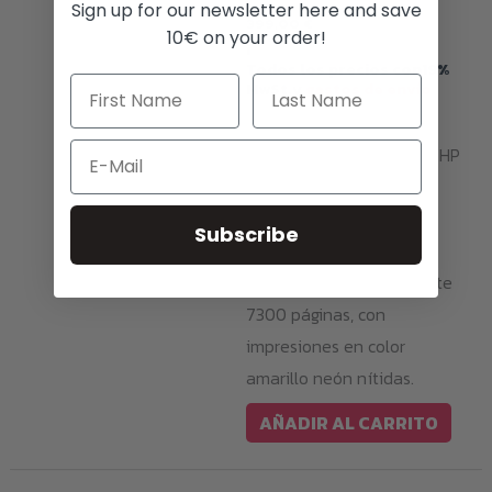
Sign up for our newsletter here and save
399,00
€
10€ on your order!
i
Todos los precios con19%
MwSt.y
gastos de envío
Big Ghost Neon Yellow
Email
Toner es compatible con HP
Color LaserJet CP5220
Series/CP5225/N/DN/XH.
Subscribe
Con este tóner podrás
obtener aproximadamente
7300 páginas, con
impresiones en color
amarillo neón nítidas.
AÑADIR AL CARRITO