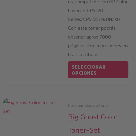
es compatible con HP Color
LaserJet CP5220
Series/CP5225/N/DN/XH.
Con este tóner podrás
obtener aprox 7000
páginas, con impresiones en
blanco nítidas.
Est
SELECCIONAR
pro
OPCIONES
tie
múl
var
Consumibles de tóner
Las
Big Ghost Color
opc
se
Toner-Set
pu