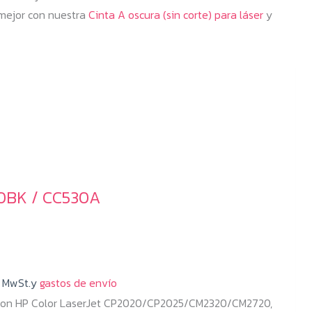
e mejor con nuestra
Cinta A oscura (sin corte) para láser
y
20BK / CC530A
% MwSt.y
gastos de envío
 con HP Color LaserJet CP2020/CP2025/CM2320/CM2720,