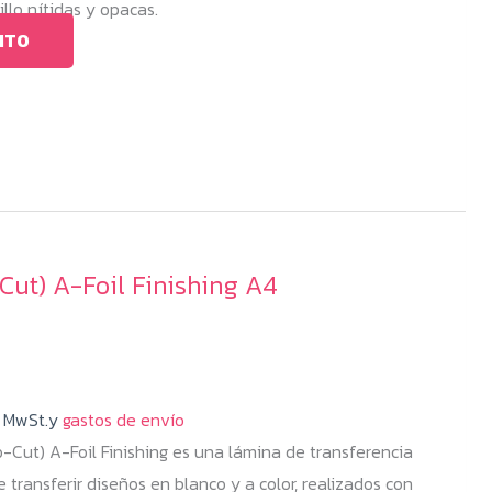
llo nítidas y opacas.
ITO
ut) A-Foil Finishing A4
o
os:
% MwSt.y
e
gastos de envío
-Cut) A-Foil Finishing es una lámina de transferencia
9 €
transferir diseños en blanco y a color, realizados con
a