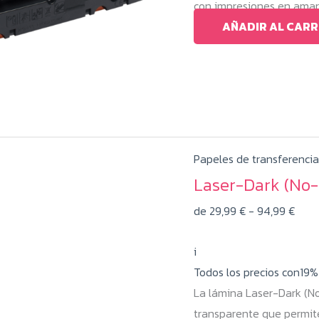
con impresiones en amari
AÑADIR AL CARR
Papeles de transferencia
Laser-Dark (No-C
Rang
de
29,99
€
-
94,99
€
de
i
preci
Todos los precios con19
desd
La lámina Laser-Dark (No
29,9
transparente que permite 
hast