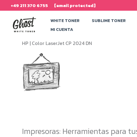
Ir
+49 211 370 6755
[email protected]
al
WHITE TONER
SUBLIME TONER
contenido
MI CUENTA
HP |
Color LaserJet CP 2024 DN
Impresoras: Herramientas para tu