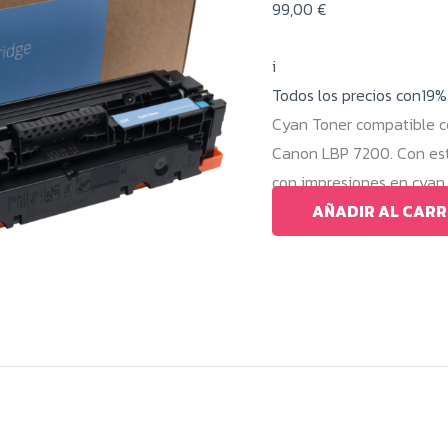
99,00
€
i
Todos los precios con19
Cyan Toner compatible 
Canon LBP 7200. Con es
con impresiones en cyan 
AÑADIR AL CARR