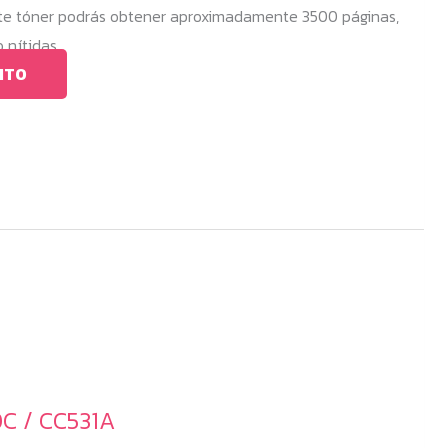
te tóner podrás obtener aproximadamente 3500 páginas,
 nítidas.
ITO
C / CC531A