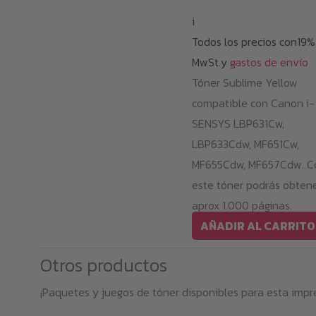
i
Todos los precios con19%
MwSt.y
gastos de envío
Tóner Sublime Yellow
compatible con Canon i-
SENSYS LBP631Cw,
LBP633Cdw, MF651Cw,
MF655Cdw, MF657Cdw. C
este tóner podrás obten
aprox 1.000 páginas.
AÑADIR AL CARRITO
Otros productos
¡Paquetes y juegos de tóner disponibles para esta impr