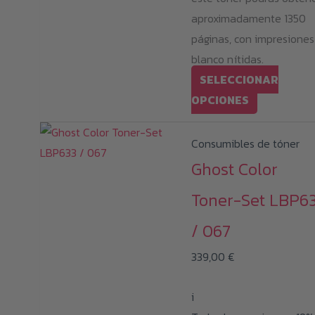
aproximadamente 1350
páginas, con impresiones
blanco nítidas.
SELECCIONAR
Este
OPCIONES
producto
tiene
Consumibles de tóner
múltiples
Ghost Color
variantes.
Toner-Set LBP6
Las
opciones
/ 067
se
339,00
€
pueden
elegir
i
en