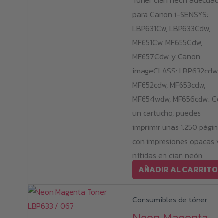
Tóner cian neón adecua
página
para Canon i-SENSYS:
de
LBP631Cw, LBP633Cdw,
producto
MF651Cw, MF655Cdw,
MF657Cdw y Canon
imageCLASS: LBP632cdw
MF652cdw, MF653cdw,
MF654wdw, MF656cdw. C
un cartucho, puedes
imprimir unas 1.250 pági
con impresiones opacas 
nítidas en cian neón
AÑADIR AL CARRITO
Consumibles de tóner
Neon Magenta