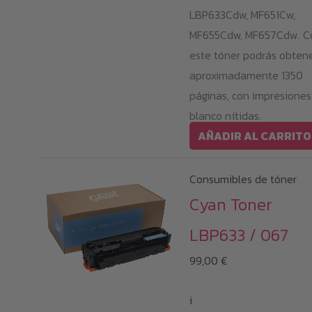
LBP633Cdw, MF651Cw,
MF655Cdw, MF657Cdw. C
este tóner podrás obten
aproximadamente 1350
páginas, con impresiones
blanco nítidas.
AÑADIR AL CARRITO
Consumibles de tóner
Cyan Toner
LBP633 / 067
99,00
€
i