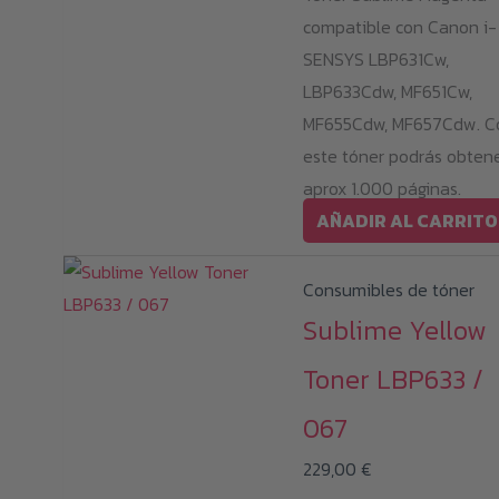
compatible con Canon i-
SENSYS LBP631Cw,
LBP633Cdw, MF651Cw,
MF655Cdw, MF657Cdw. C
este tóner podrás obten
aprox 1.000 páginas.
AÑADIR AL CARRITO
Consumibles de tóner
Sublime Yellow
Toner LBP633 /
067
229,00
€