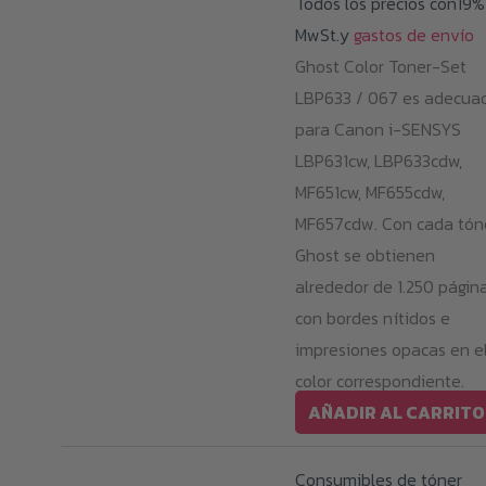
Todos los precios con19%
la
MwSt.y
gastos de envío
página
Ghost Color Toner-Set
de
LBP633 / 067 es adecua
producto
para Canon i-SENSYS
LBP631cw, LBP633cdw,
MF651cw, MF655cdw,
MF657cdw. Con cada tón
Ghost se obtienen
alrededor de 1.250 págin
con bordes nítidos e
impresiones opacas en e
color correspondiente.
AÑADIR AL CARRITO
Consumibles de tóner