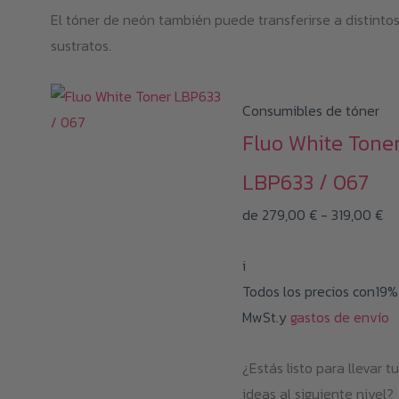
El tóner de neón también puede transferirse a distinto
sustratos.
Consumibles de tóner
Fluo White Tone
LBP633 / 067
Ra
de
279,00
€
-
319,00
€
de
i
pr
Todos los precios con19%
de
MwSt.y
gastos de envío
27
ha
¿Estás listo para llevar t
31
ideas al siguiente nivel?