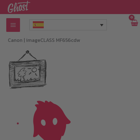
Ir
al
contenido
Canon |
imageCLASS MF656cdw