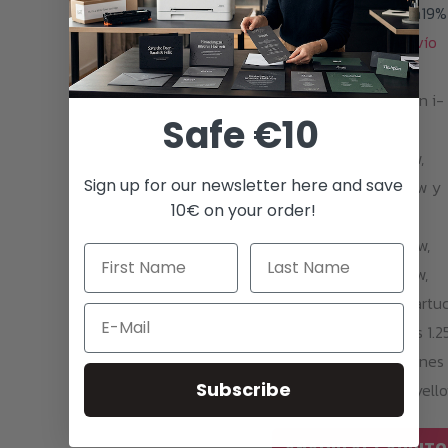
Todos los precios con19%
MwSt.y
gastos de envío
Tóner yellow neón
adecuado para Canon i-
Safe €10
SENSYS: LBP631Cw,
LBP633Cdw, MF651Cw,
Sign up for our newsletter here and save
MF655Cdw, MF657Cdw y
10€ on your order!
Canon imageCLASS:
LBP632cdw, MF652cdw,
MF653cdw, MF654wdw,
MF656cdw. Con un cartuc
Email
puedes imprimir unas 1.2
páginas con impresiones
Subscribe
opacas y nítidas en yell
neón