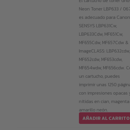
El cartucho de tóner Gho
Neon Toner LBP633 / 06
es adecuado para Canon
SENSYS LBP631Cw,
LBP633Cdw, MF651Cw,
MF655Cdw, MF657Cdw &
ImageCLASS: LBP632cdw,
MF652cdw, MF653cdw,
MF654wdw, MF656cdw. C
un cartucho, puedes
imprimir unas 1250 págin
con impresiones opacas 
nítidas en cian, magenta
amarillo neón.
AÑADIR AL CARRITO