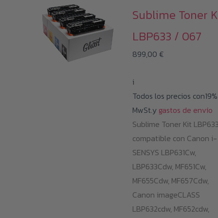
Sublime Toner K
LBP633 / 067
899,00
€
i
Todos los precios con19%
MwSt.y
gastos de envío
Sublime Toner Kit LBP63
compatible con Canon i-
SENSYS LBP631Cw,
LBP633Cdw, MF651Cw,
MF655Cdw, MF657Cdw,
Canon imageCLASS
LBP632cdw, MF652cdw,