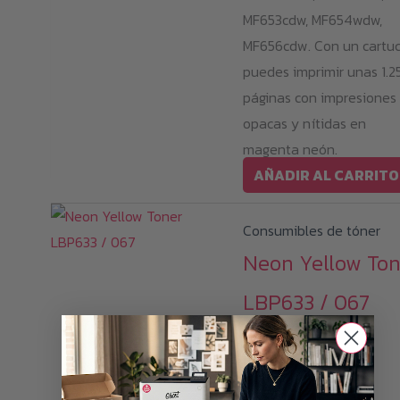
MF653cdw, MF654wdw,
MF656cdw. Con un cartuc
puedes imprimir unas 1.2
páginas con impresiones
opacas y nítidas en
magenta neón.
AÑADIR AL CARRITO
Consumibles de tóner
Neon Yellow Ton
LBP633 / 067
239,00
€
i