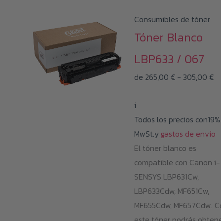
Consumibles de tóner
Tóner Blanco
LBP633 / 067
R
de
265,00
€
-
305,00
€
d
i
pr
Todos los precios con19%
d
MwSt.y
gastos de envío
26
El tóner blanco es
ha
compatible con Canon i-
30
SENSYS LBP631Cw,
LBP633Cdw, MF651Cw,
MF655Cdw, MF657Cdw. C
este tóner podrás obten