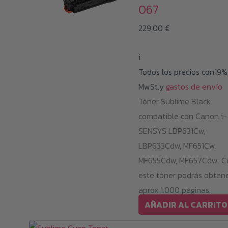
067
229,00
€
i
Todos los precios con19%
MwSt.y
gastos de envío
Tóner Sublime Black
compatible con Canon i-
SENSYS LBP631Cw,
LBP633Cdw, MF651Cw,
MF655Cdw, MF657Cdw. C
este tóner podrás obten
aprox 1.000 páginas.
AÑADIR AL CARRITO