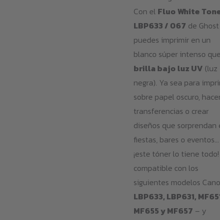
Con el
Fluo White Ton
LBP633 / 067
de Ghost
puedes imprimir en un
blanco súper intenso qu
brilla bajo luz UV
(luz
negra). Ya sea para impri
sobre papel oscuro, hace
transferencias o crear
diseños que sorprendan 
fiestas, bares o eventos…
¡este tóner lo tiene todo!
compatible con los
siguientes modelos Cano
LBP633, LBP631, MF651
MF655 y MF657
– y