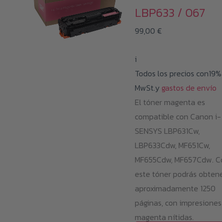
LBP633 / 067
99,00
€
i
Todos los precios con19%
MwSt.y
gastos de envío
El tóner magenta es
compatible con Canon i-
SENSYS LBP631Cw,
LBP633Cdw, MF651Cw,
MF655Cdw, MF657Cdw. C
este tóner podrás obten
aproximadamente 1250
páginas, con impresiones
magenta nítidas.