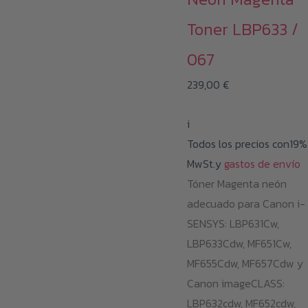
Toner LBP633 /
067
239,00
€
i
Todos los precios con19%
MwSt.y
gastos de envío
Tóner Magenta neón
adecuado para Canon i-
SENSYS: LBP631Cw,
LBP633Cdw, MF651Cw,
MF655Cdw, MF657Cdw y
Canon imageCLASS:
LBP632cdw, MF652cdw,