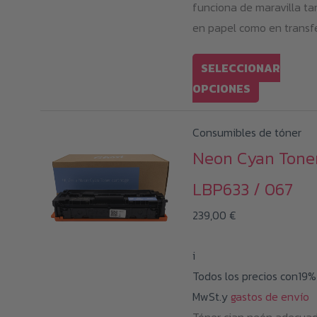
funciona de maravilla ta
en papel como en transfe
SELECCIONAR
Este
OPCIONES
producto
tiene
Consumibles de tóner
múltiples
Neon Cyan Tone
variantes.
LBP633 / 067
Las
opciones
239,00
€
se
pueden
i
elegir
Todos los precios con19%
en
MwSt.y
gastos de envío
la