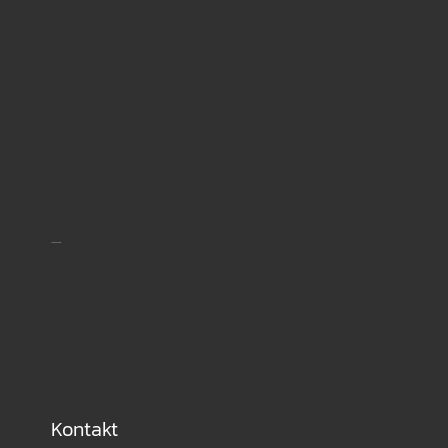
Shipping partner
Kontakt