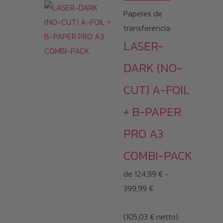
producto
Papeles de
tiene
transferencia
múltiples
LASER-
variantes.
Las
DARK (NO-
opciones
CUT) A-FOIL
se
pueden
+ B-PAPER
elegir
PRO A3
en
la
COMBI-PACK
página
de
124,99
€
-
de
Rango
399,99
€
producto
de
(
105,03
€
precios:
netto)