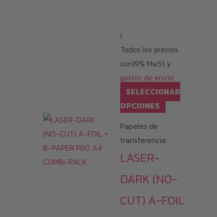
desde
124,99 €
i
hasta
Todos los precios
399,99 €
con19% MwSt.y
gastos de envío
SELECCIONAR
Este
OPCIONES
producto
Papeles de
tiene
transferencia
múltiples
LASER-
variantes.
Las
DARK (NO-
opciones
CUT) A-FOIL
se