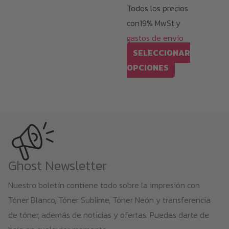
Todos los precios
2.129,00 €
con19% MwSt.y
gastos de envío
SELECCIONAR
Este
OPCIONES
producto
tiene
múltiples
variantes.
Las
opciones
Ghost Newsletter
se
Nuestro boletín contiene todo sobre la impresión con
pueden
Tóner Blanco, Tóner Sublime, Tóner Neón y transferencia
elegir
de tóner, además de noticias y ofertas. Puedes darte de
en