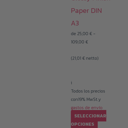
Las
Paper DIN
opciones
A3
se
pueden
de
25,00
€
-
Rango
elegir
109,00
€
de
en
(
21,01
€
netto)
precios:
la
desde
página
25,00 €
de
i
hasta
producto
Todos los precios
109,00 €
con19% MwSt.y
gastos de envío
SELECCIONAR
Este
OPCIONES