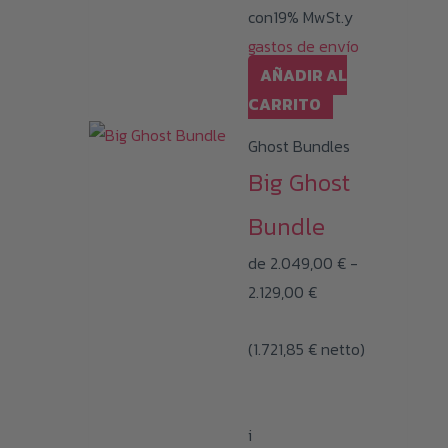
con19% MwSt.y
gastos de envío
AÑADIR AL
CARRITO
Ghost Bundles
Big Ghost
Bundle
de
2.049,00
€
-
Rango
2.129,00
€
de
(
1.721,85
€
precios:
netto)
desde
2.049,00 €
i
hasta