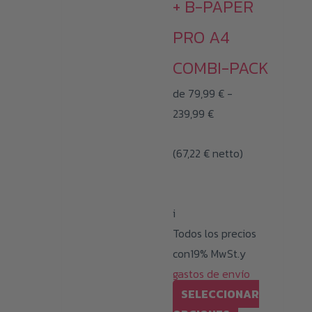
pueden
+ B-PAPER
elegir
PRO A4
en
la
COMBI-PACK
página
de
79,99
€
-
de
Rango
239,99
€
producto
de
(
67,22
€
netto)
precios:
desde
79,99 €
i
hasta
Todos los precios
239,99 €
con19% MwSt.y
gastos de envío
SELECCIONAR