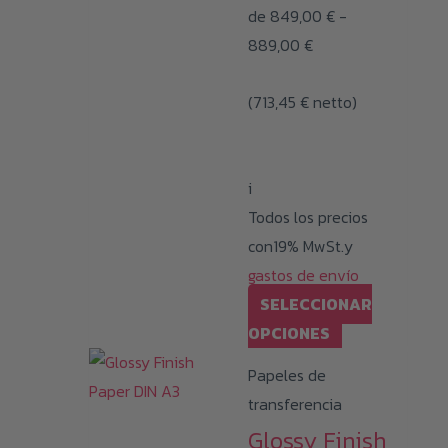
de
849,00
€
-
Rango
889,00
€
de
(
713,45
€
netto)
precios:
desde
849,00 €
i
hasta
Todos los precios
889,00 €
con19% MwSt.y
gastos de envío
SELECCIONAR
Este
OPCIONES
producto
Papeles de
tiene
transferencia
múltiples
Glossy Finish
variantes.