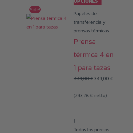
Este
OPCIONES
producto
Sale!
Papeles de
tiene
transferencia y
múltiples
prensas térmicas
variantes.
Prensa
Las
opciones
térmica 4 en
se
1 para tazas
pueden
El
El
elegir
449,00
€
349,00
€
precio
precio
en
(
293,28
€
netto)
original
actual
la
era:
es:
página
449,00 €.
349,00 €.
de
i
producto
Todos los precios