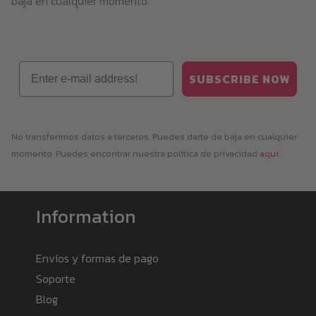
baja en cualquier momento.
la
página
de
producto
Email
SUBSCRIBE NOW
No transferimos datos a terceros. Puedes darte de baja en cualquier
momento. Puedes encontrar nuestra política de privacidad
aquí
.
Information
Envíos y formas de pago
Soporte
Blog