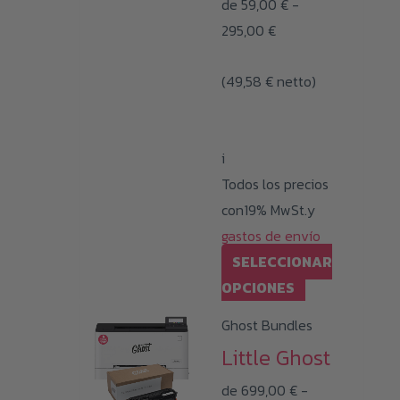
de
59,00
€
-
Rango
295,00
€
de
(
49,58
€
netto)
precios:
desde
59,00 €
i
hasta
Todos los precios
295,00 €
con19% MwSt.y
gastos de envío
SELECCIONAR
Este
OPCIONES
producto
Ghost Bundles
tiene
Little Ghost
múltiples
de
699,00
€
-
variantes.