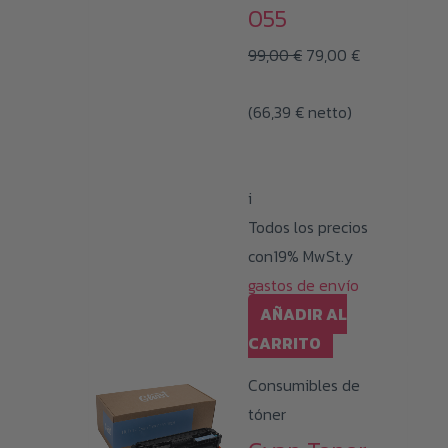
055
El
El
99,00
€
79,00
€
precio
precio
(
66,39
€
netto)
original
actual
era:
es:
99,00 €.
79,00 €.
i
Todos los precios
con19% MwSt.y
gastos de envío
AÑADIR AL
CARRITO
Consumibles de
tóner