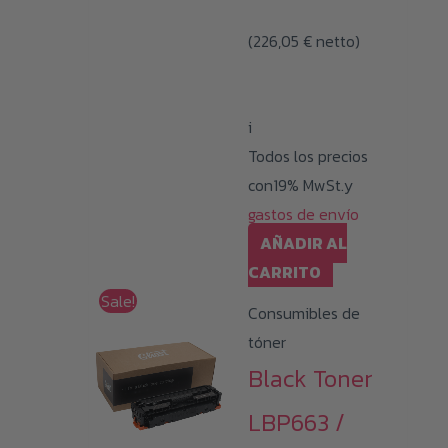
(
226,05
€
netto)
i
Todos los precios
con19% MwSt.y
gastos de envío
AÑADIR AL
CARRITO
Sale!
Consumibles de
tóner
Black Toner
LBP663 /