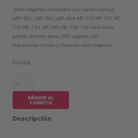
Tóner magenta compatible con Canon I-Sensys
LBP-662, LBP-663, LBP-664; MF-741, MF-742, MF-
743, MF-744, MF-745, MF-746. Con este tóner
podrás obtener aprox 2100 páginas, con
impresiones nítidas y claras en color magenta.
En stock
Magenta
Toner
LBP663
AÑADIR AL
CARRITO
/
055
Descripción
cantidad