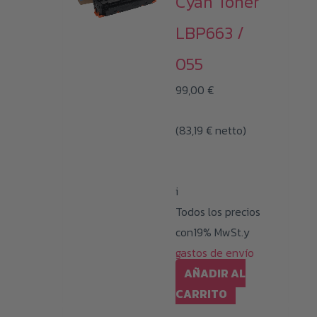
Cyan Toner
LBP663 /
055
99,00
€
(
83,19
€
netto)
i
Todos los precios
con19% MwSt.y
gastos de envío
AÑADIR AL
CARRITO