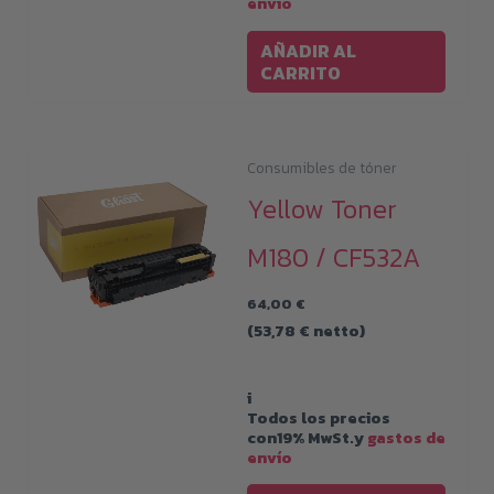
envío
AÑADIR AL
CARRITO
Consumibles de tóner
Yellow Toner
M180 / CF532A
64,00
€
(
53,78
€
netto)
i
Todos los precios
con19% MwSt.y
gastos de
envío