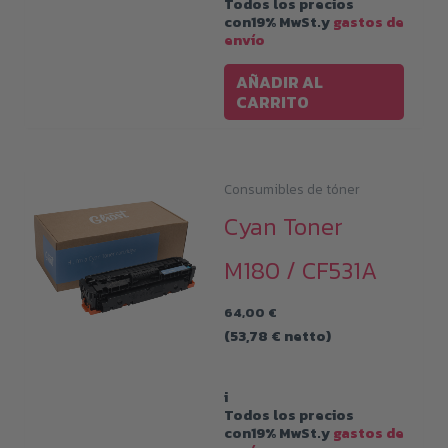
Todos los precios
con19% MwSt.y
gastos de
envío
AÑADIR AL
CARRITO
Consumibles de tóner
Cyan Toner
M180 / CF531A
64,00
€
(
53,78
€
netto)
i
Todos los precios
con19% MwSt.y
gastos de