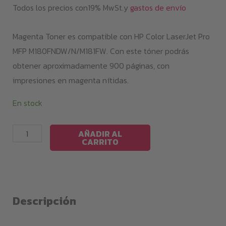
Todos los precios con19% MwSt.y
gastos de envío
Magenta Toner es compatible con HP Color LaserJet Pro
MFP M180FNDW/N/M181FW. Con este tóner podrás
obtener aproximadamente 900 páginas, con
impresiones en magenta nítidas.
En stock
Magenta
AÑADIR AL
CARRITO
Toner
M180
/
CF533A
Descripción
cantidad