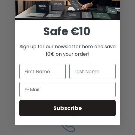
Posibilidades ilimitadas
Safe €10
Sign up for our newsletter here and save
Envíos a todo el mundo
10€ on your order!
Email
Los mejores precios
Subscribe