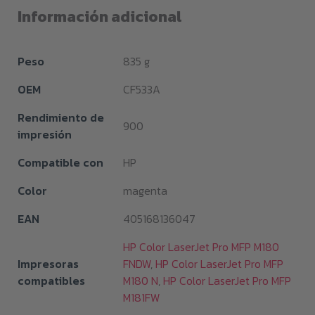
Información adicional
Peso
835 g
OEM
CF533A
Rendimiento de
900
impresión
Compatible con
HP
Color
magenta
EAN
405168136047
HP Color LaserJet Pro MFP M180
Impresoras
FNDW
,
HP Color LaserJet Pro MFP
compatibles
M180 N
,
HP Color LaserJet Pro MFP
M181FW