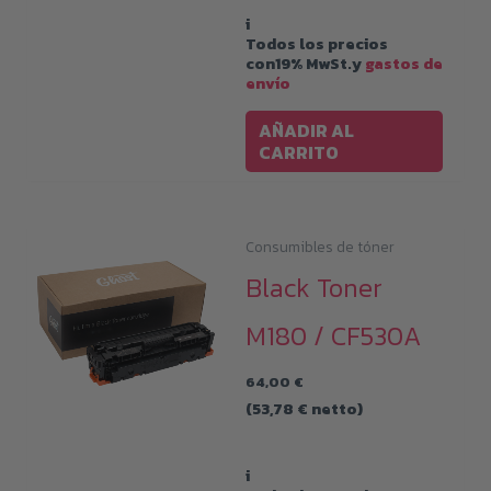
i
Todos los precios
con19% MwSt.y
gastos de
envío
AÑADIR AL
CARRITO
Consumibles de tóner
Black Toner
M180 / CF530A
64,00
€
(
53,78
€
netto)
i